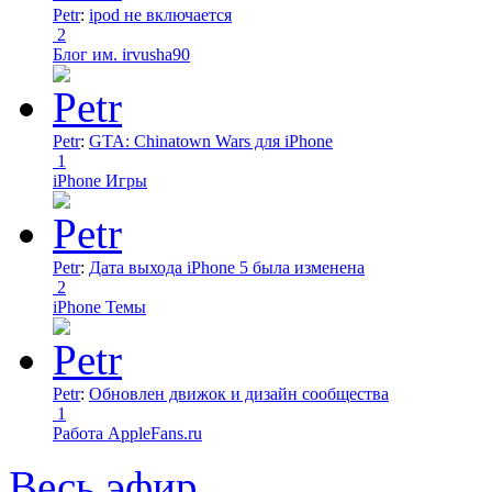
Petr
:
ipod не включается
2
Блог им. irvusha90
Petr
:
GTA: Chinatown Wars для iPhone
1
iPhone Игры
Petr
:
Дата выхода iPhone 5 была изменена
2
iPhone Темы
Petr
:
Обновлен движок и дизайн сообщества
1
Работа AppleFans.ru
Весь эфир