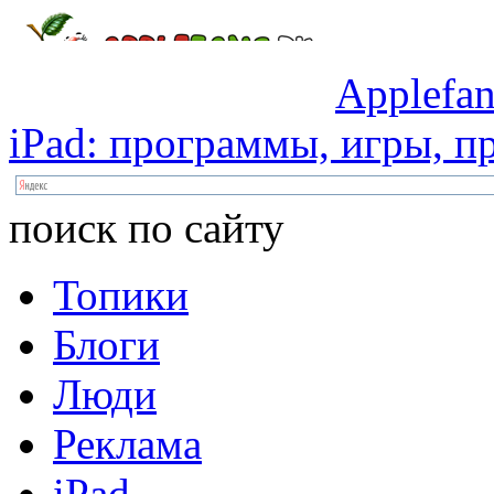
Applefan
iPad:
программы,
игры,
пр
поиск по сайту
Топики
Блоги
Люди
Реклама
iPad