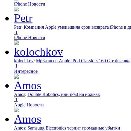
iPhone Новости
Petr
:
Компания Apple уменьшила срок возврата iPhone в дв
1
iPhone Новости
kolochkov
:
Mp3-плеер Apple iPod Classic 3 160 Gb: флеш
1
Интересное
Amos
:
Double Robotics, или iPad на ножках
1
Apple Новости
Amos
:
Samsung Electronics терпит громадные убытки