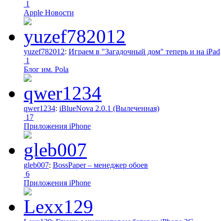
1
Apple Новости
yuzef782012
:
Играем в "Загадочный дом" теперь и на iPad
1
Блог им. Pola
qwer1234
:
iBlueNova 2.0.1 (Вылеченная)
17
Приложения iPhone
gleb007
:
BossPaper – менеджер обоев
6
Приложения iPhone