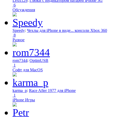
Lexx129
:
Глюки с индикатором батареи iPhone 3G
6
Обсуждения
Speedy
:
Чехлы для iPhone в виде... консоли Xbox 360
8
Разное
rom7344
:
OptimUSB
1
Софт для MacOS
karma_p
:
Race After 1977 для iPhone
1
iPhone Игры