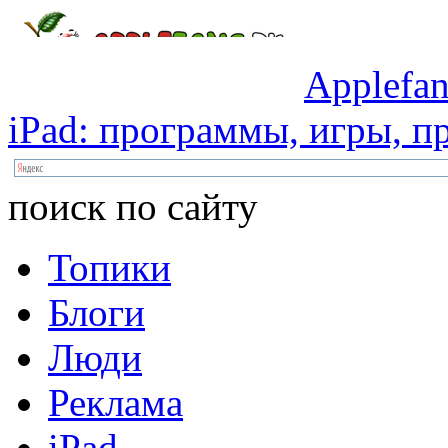
Applefan
iPad:
программы,
игры,
пр
поиск по сайту
Топики
Блоги
Люди
Реклама
iPad