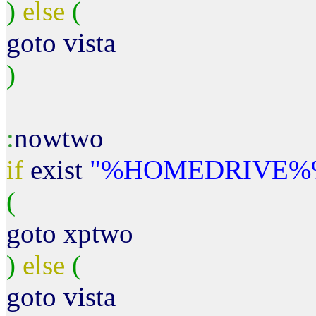
)
else
(
goto vista
)
:
nowtwo
if
exist
"%HOMEDRIVE%
(
goto xptwo
)
else
(
goto vista