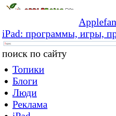
Applefan
iPad:
программы,
игры,
пр
поиск по сайту
Топики
Блоги
Люди
Реклама
iPad