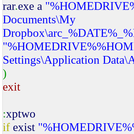
rar
.
exe a
"%HOMEDRIVE
Documents
\M
y
Dropbox
\a
rc_%DATE%_%
"%HOMEDRIVE%%HOM
Settings
\A
pplication Data
\
)
exit
:
xptwo
if
exist
"%HOMEDRIVE%