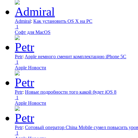
Admiral
:
Как установить OS X на PC
1
Софт для MacOS
Petr
:
Apple немного сменит комплектацию iPhone 5C
1
Apple Новости
Petr
:
Новые подробности того какой будет iOS 8
1
Apple Новости
Petr
:
Сотовый оператор China Mobile сумел повысить уро
1