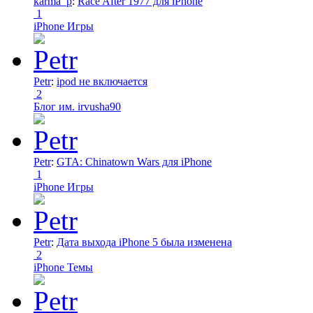
karma_p
:
Race After 1977 для iPhone
1
iPhone Игры
Petr
:
ipod не включается
2
Блог им. irvusha90
Petr
:
GTA: Chinatown Wars для iPhone
1
iPhone Игры
Petr
:
Дата выхода iPhone 5 была изменена
2
iPhone Темы