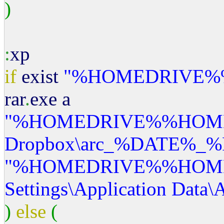
)
:
xp
if
exist
"%HOMEDRIVE%
rar
.
exe a
"%HOMEDRIVE%%HOM
Dropbox
\a
rc_%DATE%_%
"%HOMEDRIVE%%HOM
Settings
\A
pplication Data
\
)
else
(