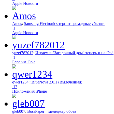
Apple Новости
Amos
:
Samsung Electronics терпит громадные убытки
1
Apple Новости
yuzef782012
:
Играем в "Загадочный дом" теперь и на iPad
1
Блог им. Pola
qwer1234
:
iBlueNova 2.0.1 (Вылеченная)
17
Приложения iPhone
gleb007
:
BossPaper – менеджер обоев