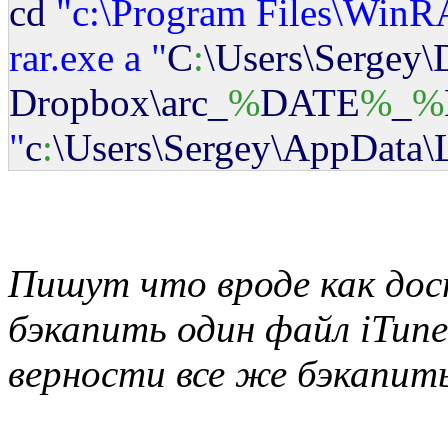
cd
"c:
\P
rogram Files
\W
inR
rar.exe a "
C
:
\Users\Sergey
Dropbox\arc_
%
DATE
%
_
%
"
c
:
\Users\Sergey\AppData\
Пишут что вроде как дос
бэкапить один файл iTunes
верности все же бэкапить