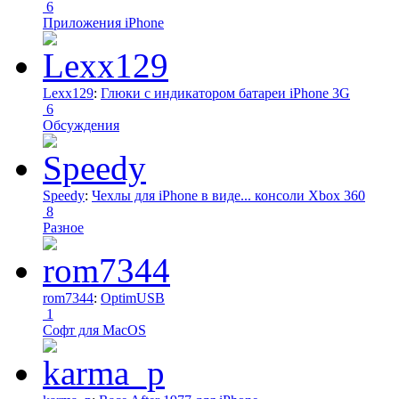
6
Приложения iPhone
Lexx129
:
Глюки с индикатором батареи iPhone 3G
6
Обсуждения
Speedy
:
Чехлы для iPhone в виде... консоли Xbox 360
8
Разное
rom7344
:
OptimUSB
1
Софт для MacOS