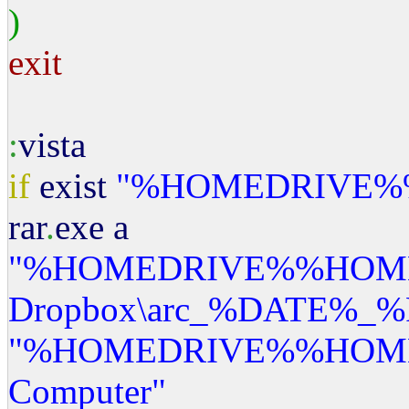
)
exit
:
vista
if
exist
"%HOMEDRIVE%
rar
.
exe a
"%HOMEDRIVE%%HOM
Dropbox
\a
rc_%DATE%_%
"%HOMEDRIVE%%HOM
Computer"