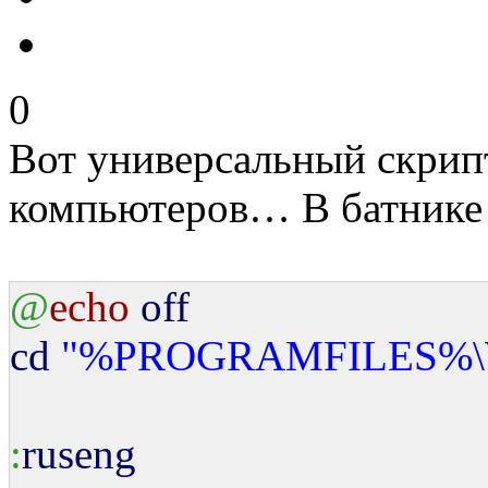
0
Вот универсальный скрип
компьютеров… В батнике 
@
echo
off
cd
"%PROGRAMFILES%
:
ruseng