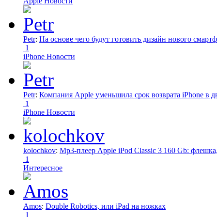
Apple Новости
Petr
:
На основе чего будут готовить дизайн нового смартф
1
iPhone Новости
Petr
:
Компания Apple уменьшила срок возврата iPhone в дв
1
iPhone Новости
kolochkov
:
Mp3-плеер Apple iPod Classic 3 160 Gb: флеш
1
Интересное
Amos
:
Double Robotics, или iPad на ножках
1