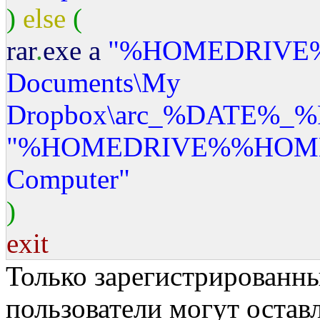
)
else
(
rar
.
exe a
"%HOMEDRIVE
Documents
\M
y
Dropbox
\a
rc_%DATE%_%
"%HOMEDRIVE%%HOM
Computer"
)
exit
Только зарегистрированны
пользователи могут остав