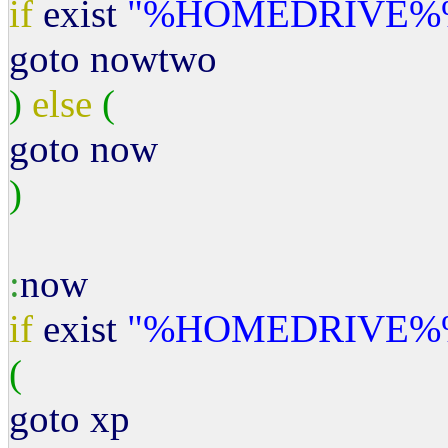
if
exist
"%HOMEDRIVE%
goto nowtwo
)
else
(
goto now
)
:
now
if
exist
"%HOMEDRIVE%
(
goto xp