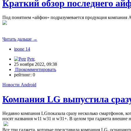
Краткий обзор последнего айф
Под понятием «айфон» подразумевается продукция компания Ap
Читать дальше
→
ipone 14
Petr
,
25 ноября 2022, 09:38
Прокомментировать
рейтинг:
0
Новости Android
Компания LG выпустила сраз
Недавно компания LGпоказала сразу несколько смартфонов, ко
носят названия w11 w31 и w31+. В целом три гаджета внешне н
Все три гаджета, которые представила компания LG, оснащаю