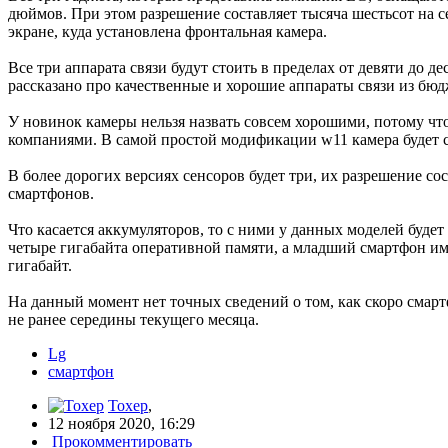
дюймов. При этом разрешение составляет тысяча шестьсот на с
экране, куда установлена фронтальная камера.
Все три аппарата связи будут стоить в пределах от девяти до 
рассказано про качественные и хорошие аппараты связи из бюд
У новинок камеры нельзя назвать совсем хорошими, потому чт
компаниями. В самой простой модификации w11 камера будет сд
В более дорогих версиях сенсоров будет три, их разрешение сос
смартфонов.
Что касается аккумуляторов, то с ними у данных моделей буд
четыре гигабайта оперативной памяти, а младший смартфон име
гигабайт.
На данный момент нет точных сведений о том, как скоро сма
не ранее середины текущего месяца.
Lg
смартфон
Toxep
,
12 ноября 2020, 16:29
Прокомментировать