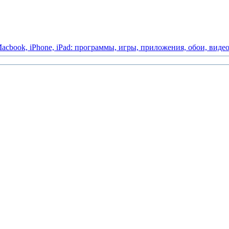
acbook,
iPhone,
iPad:
программы,
игры,
приложения,
обои,
виде