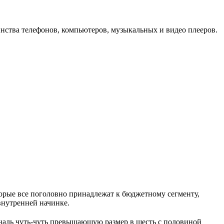
инства телефонов, компьютеров, музыкальных и видео плееров.
орые все поголовно принадлежат к бюджетному сегменту,
внутренней начинке.
ональ чуть-чуть превышающую размер в шесть с половиной