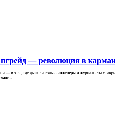
 апгрейд — революция в карма
сени — в зале, где дышали только инженеры и журналисты с закр
рмация.