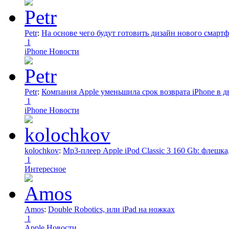
Petr
:
На основе чего будут готовить дизайн нового смартф
1
iPhone Новости
Petr
:
Компания Apple уменьшила срок возврата iPhone в дв
1
iPhone Новости
kolochkov
:
Mp3-плеер Apple iPod Classic 3 160 Gb: флеш
1
Интересное
Amos
:
Double Robotics, или iPad на ножках
1
Apple Новости