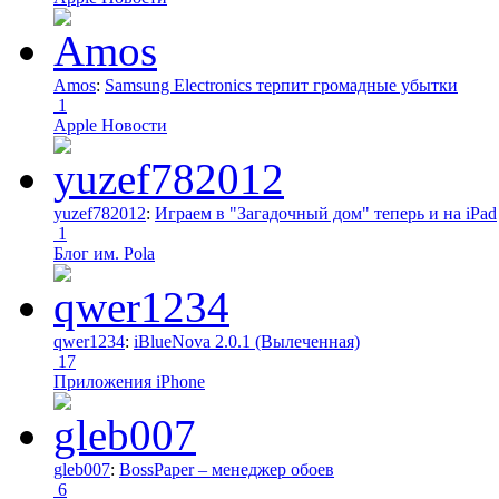
Amos
:
Samsung Electronics терпит громадные убытки
1
Apple Новости
yuzef782012
:
Играем в "Загадочный дом" теперь и на iPad
1
Блог им. Pola
qwer1234
:
iBlueNova 2.0.1 (Вылеченная)
17
Приложения iPhone
gleb007
:
BossPaper – менеджер обоев
6