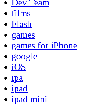
Dev Team
films
Flash
games
games for iPhone
google
iOS
ipa
ipad
ipad mini