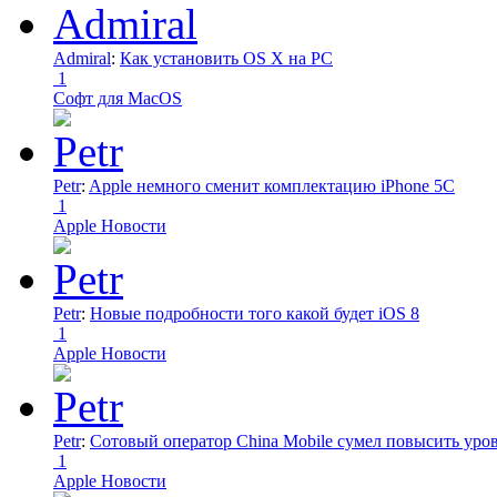
Admiral
:
Как установить OS X на PC
1
Софт для MacOS
Petr
:
Apple немного сменит комплектацию iPhone 5C
1
Apple Новости
Petr
:
Новые подробности того какой будет iOS 8
1
Apple Новости
Petr
:
Сотовый оператор China Mobile сумел повысить уро
1
Apple Новости