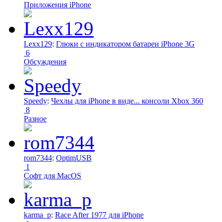
Приложения iPhone
Lexx129
:
Глюки с индикатором батареи iPhone 3G
6
Обсуждения
Speedy
:
Чехлы для iPhone в виде... консоли Xbox 360
8
Разное
rom7344
:
OptimUSB
1
Софт для MacOS
karma_p
:
Race After 1977 для iPhone