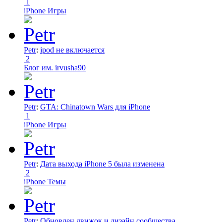
1
iPhone Игры
Petr
:
ipod не включается
2
Блог им. irvusha90
Petr
:
GTA: Chinatown Wars для iPhone
1
iPhone Игры
Petr
:
Дата выхода iPhone 5 была изменена
2
iPhone Темы
Petr
:
Обновлен движок и дизайн сообщества