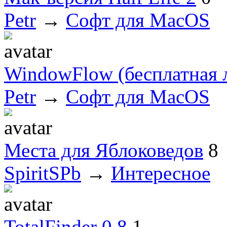
Petr
→
Софт для MacOS
WindowFlow (бесплатная 
Petr
→
Софт для MacOS
Места для Яблоковедов
8
SpiritSPb
→
Интересное
TotalFinder 0.8
1