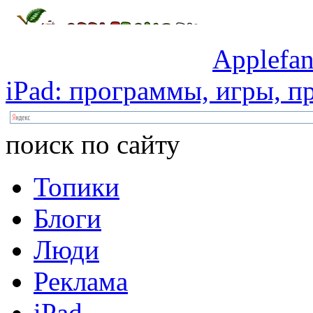
Applefan
iPad:
программы,
игры,
пр
поиск по сайту
Топики
Блоги
Люди
Реклама
iPad