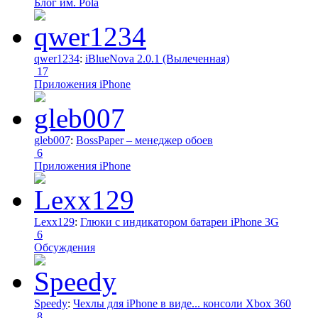
Блог им. Pola
qwer1234
:
iBlueNova 2.0.1 (Вылеченная)
17
Приложения iPhone
gleb007
:
BossPaper – менеджер обоев
6
Приложения iPhone
Lexx129
:
Глюки с индикатором батареи iPhone 3G
6
Обсуждения
Speedy
:
Чехлы для iPhone в виде... консоли Xbox 360
8