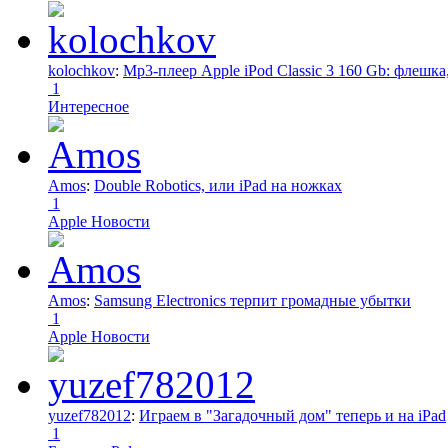
kolochkov
:
Mp3-плеер Apple iPod Classic 3 160 Gb: флеш
1
Интересное
Amos
:
Double Robotics, или iPad на ножках
1
Apple Новости
Amos
:
Samsung Electronics терпит громадные убытки
1
Apple Новости
yuzef782012
:
Играем в "Загадочный дом" теперь и на iPad
1