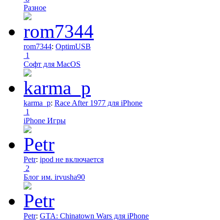
Разное
rom7344
:
OptimUSB
1
Софт для MacOS
karma_p
:
Race After 1977 для iPhone
1
iPhone Игры
Petr
:
ipod не включается
2
Блог им. irvusha90
Petr
:
GTA: Chinatown Wars для iPhone