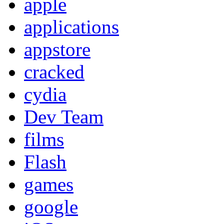
apple
applications
appstore
cracked
cydia
Dev Team
films
Flash
games
google