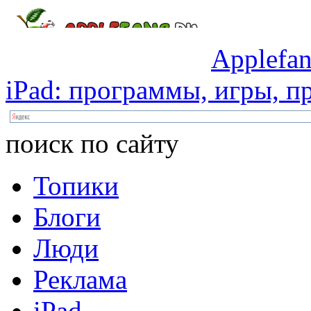
Applefan
iPad:
программы,
игры,
пр
поиск по сайту
Топики
Блоги
Люди
Реклама
iPad