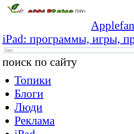
Applefan
iPad:
программы,
игры,
пр
поиск по сайту
Топики
Блоги
Люди
Реклама
iPad