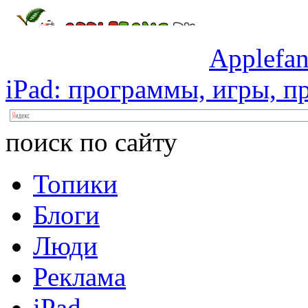
Applefan
iPad:
программы,
игры,
пр
поиск по сайту
Топики
Блоги
Люди
Реклама
iPad