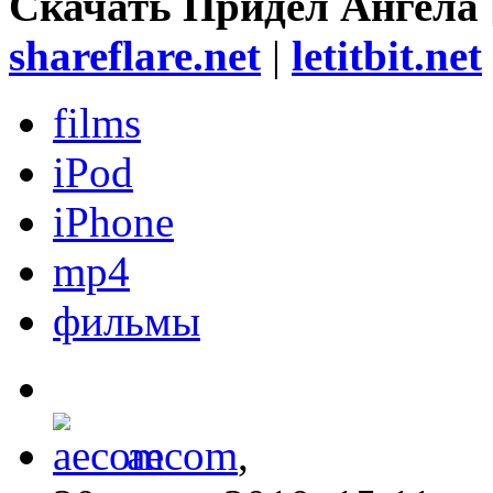
Скачать Придел Ангела 
shareflare.net
|
letitbit.net
films
iPod
iPhone
mp4
фильмы
aecom
,