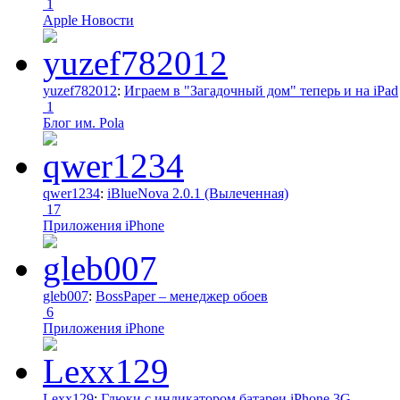
1
Apple Новости
yuzef782012
:
Играем в "Загадочный дом" теперь и на iPad
1
Блог им. Pola
qwer1234
:
iBlueNova 2.0.1 (Вылеченная)
17
Приложения iPhone
gleb007
:
BossPaper – менеджер обоев
6
Приложения iPhone
Lexx129
:
Глюки с индикатором батареи iPhone 3G