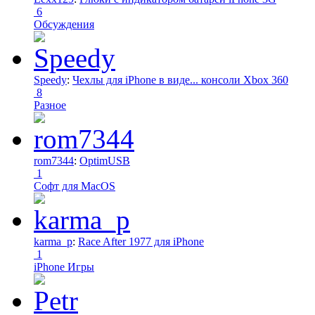
6
Обсуждения
Speedy
:
Чехлы для iPhone в виде... консоли Xbox 360
8
Разное
rom7344
:
OptimUSB
1
Софт для MacOS
karma_p
:
Race After 1977 для iPhone
1
iPhone Игры