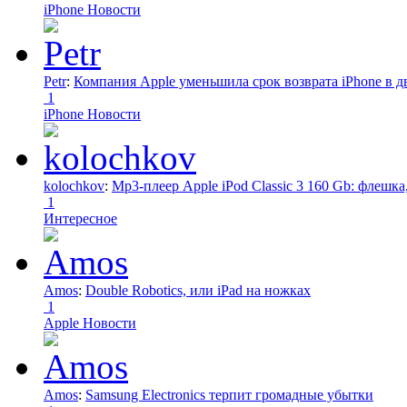
iPhone Новости
Petr
:
Компания Apple уменьшила срок возврата iPhone в дв
1
iPhone Новости
kolochkov
:
Mp3-плеер Apple iPod Classic 3 160 Gb: флеш
1
Интересное
Amos
:
Double Robotics, или iPad на ножках
1
Apple Новости
Amos
:
Samsung Electronics терпит громадные убытки