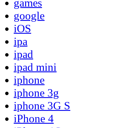
games
google
iOS
ipa
ipad
ipad mini
iphone
iphone 3g
iphone 3G S
iPhone 4