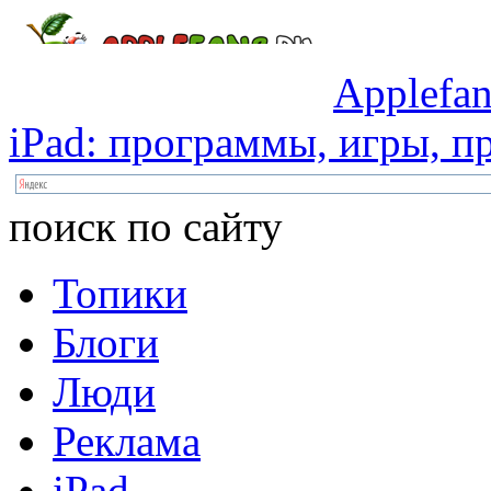
Applefan
iPad:
программы,
игры,
пр
поиск по сайту
Топики
Блоги
Люди
Реклама
iPad