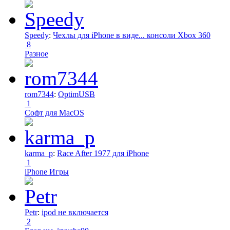
Speedy
:
Чехлы для iPhone в виде... консоли Xbox 360
8
Разное
rom7344
:
OptimUSB
1
Софт для MacOS
karma_p
:
Race After 1977 для iPhone
1
iPhone Игры
Petr
:
ipod не включается
2