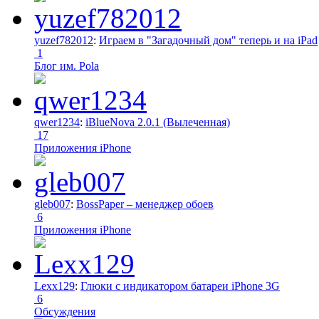
yuzef782012
:
Играем в "Загадочный дом" теперь и на iPad
1
Блог им. Pola
qwer1234
:
iBlueNova 2.0.1 (Вылеченная)
17
Приложения iPhone
gleb007
:
BossPaper – менеджер обоев
6
Приложения iPhone
Lexx129
:
Глюки с индикатором батареи iPhone 3G
6
Обсуждения