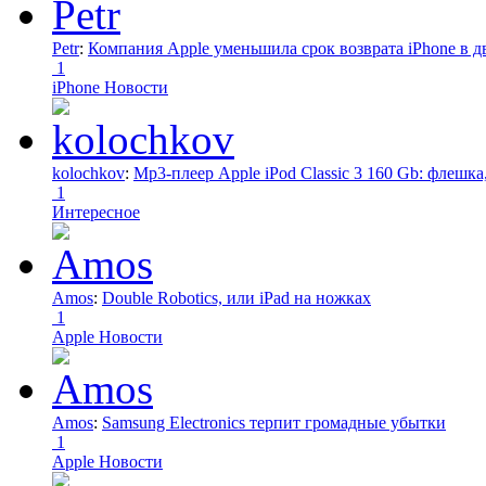
Petr
:
Компания Apple уменьшила срок возврата iPhone в дв
1
iPhone Новости
kolochkov
:
Mp3-плеер Apple iPod Classic 3 160 Gb: флеш
1
Интересное
Amos
:
Double Robotics, или iPad на ножках
1
Apple Новости
Amos
:
Samsung Electronics терпит громадные убытки
1
Apple Новости