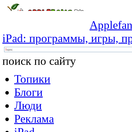
Applefan
iPad:
программы,
игры,
пр
поиск по сайту
Топики
Блоги
Люди
Реклама
iPad