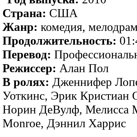
Страна:
США
Жанр:
комедия, мелодра
Продолжительность:
01:
Перевод:
Профессиональн
Режиссер:
Алан Пол
В ролях:
Дженнифер Лопе
Уоткинс, Эрик Кристиан 
Норин ДеВулф, Мелисса М
Monroe, Дэннил Харрис