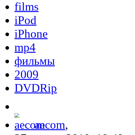
films
iPod
iPhone
mp4
фильмы
2009
DVDRip
aecom
,