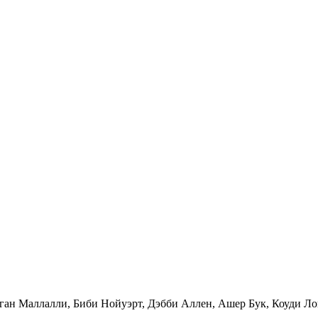
ган Маллалли, Биби Нойуэрт, Дэбби Аллен, Ашер Бук, Коуди Лон