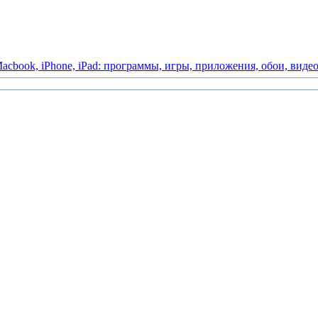
acbook,
iPhone,
iPad:
программы,
игры,
приложения,
обои,
виде