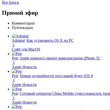
Все блоги
Прямой эфир
Комментарии
Публикации
Admiral
:
Как установить OS X на PC
1
Софт для MacOS
Petr
:
Apple немного сменит комплектацию iPhone 5C
1
Apple Новости
Petr
:
Новые подробности того какой будет iOS 8
1
Apple Новости
Petr
:
Сотовый оператор China Mobile сумел повысить уро
1
Apple Новости