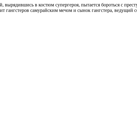
 вырядившись в костюм супергероя, пытается бороться с престу
шит гангстеров самурайским мечом и сынок гангстера, ведущий 