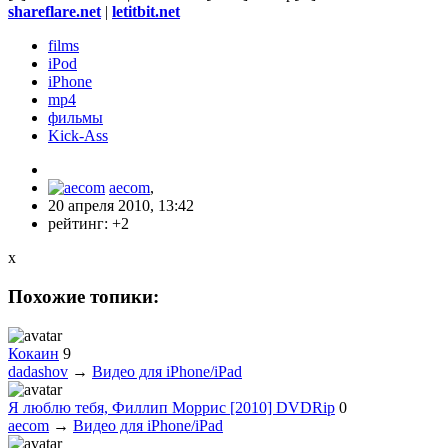
shareflare.net
|
letitbit.net
films
iPod
iPhone
mp4
фильмы
Kick-Ass
aecom
,
20 апреля 2010, 13:42
рейтинг:
+2
x
Похожие топики:
Кокаин
9
dadashov
→
Видео для iPhone/iPad
Я люблю тебя, Филлип Моррис [2010] DVDRip
0
aecom
→
Видео для iPhone/iPad