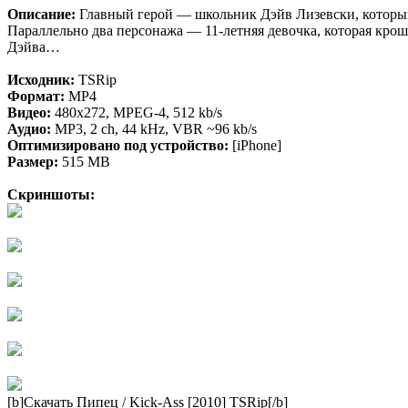
Описание:
Главный герой — школьник Дэйв Лизевски, который,
Параллельно два персонажа — 11-летняя девочка, которая кро
Дэйва…
Исходник:
TSRip
Формат:
MP4
Видео:
480x272, MPEG-4, 512 kb/s
Аудио:
MP3, 2 ch, 44 kHz, VBR ~96 kb/s
Оптимизировано под устройство:
[iPhone]
Размер:
515 MB
Скриншоты:
[b]Скачать Пипец / Kick-Ass [2010] TSRip[/b]