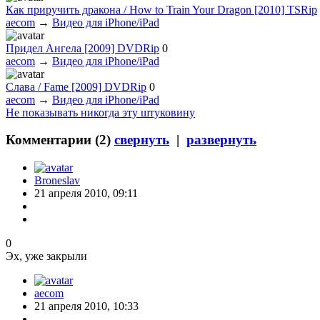
Как приручить дракона / How to Train Your Dragon [2010] TSRip
aecom
→
Видео для iPhone/iPad
Придел Ангела [2009] DVDRip
0
aecom
→
Видео для iPhone/iPad
Слава / Fame [2009] DVDRip
0
aecom
→
Видео для iPhone/iPad
Не показывать никогда эту штуковину
Комментарии (
2
)
свернуть
|
развернуть
Broneslav
21 апреля 2010, 09:11
0
Эх, уже закрыли
aecom
21 апреля 2010, 10:33