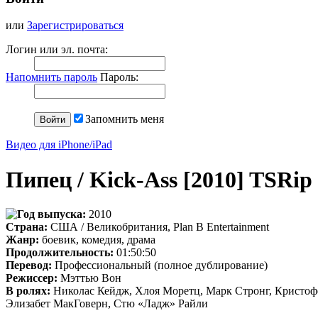
или
Зарегистрироваться
Логин или эл. почта:
Напомнить пароль
Пароль:
Запомнить меня
Видео для iPhone/iPad
Пипец / Kick-Ass [2010] TSRip
Год выпуска:
2010
Страна:
США / Великобритания, Plan B Entertainment
Жанр:
боевик, комедия, драма
Продолжительность:
01:50:50
Перевод:
Профессиональный (полное дублирование)
Режиссер:
Мэттью Вон
В ролях:
Николас Кейдж, Хлоя Моретц, Марк Стронг, Кристофе
Элизабет МакГоверн, Стю «Ладж» Райли