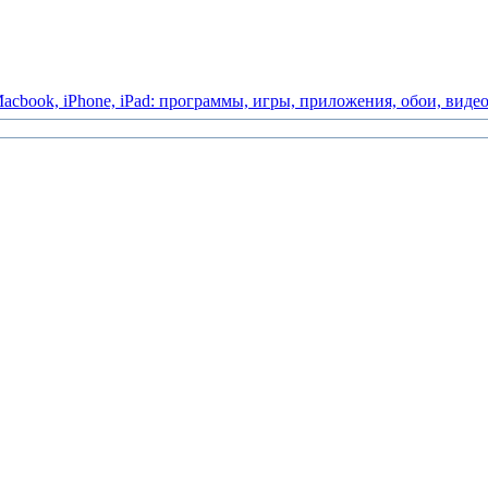
acbook,
iPhone,
iPad:
программы,
игры,
приложения,
обои,
виде