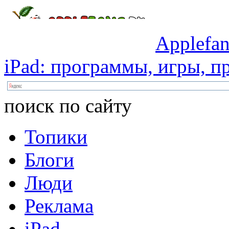
Applefan
iPad:
программы,
игры,
пр
поиск по сайту
Топики
Блоги
Люди
Реклама
iPad