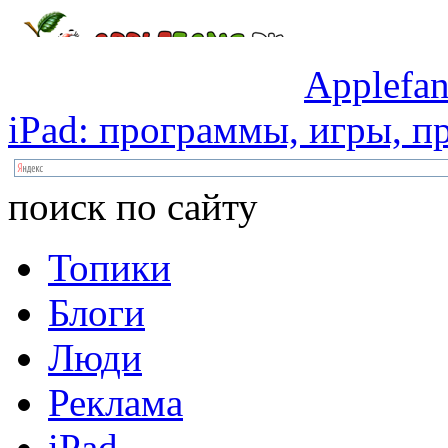
Applefan
iPad:
программы,
игры,
пр
поиск по сайту
Топики
Блоги
Люди
Реклама
iPad