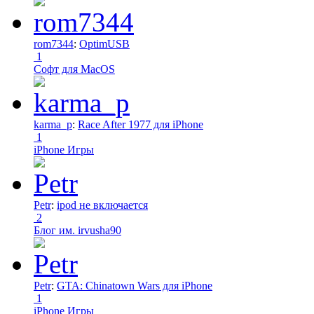
rom7344
:
OptimUSB
1
Софт для MacOS
karma_p
:
Race After 1977 для iPhone
1
iPhone Игры
Petr
:
ipod не включается
2
Блог им. irvusha90
Petr
:
GTA: Chinatown Wars для iPhone
1
iPhone Игры