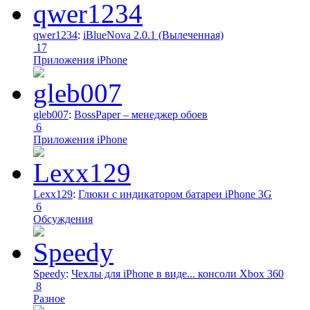
qwer1234
:
iBlueNova 2.0.1 (Вылеченная)
17
Приложения iPhone
gleb007
:
BossPaper – менеджер обоев
6
Приложения iPhone
Lexx129
:
Глюки с индикатором батареи iPhone 3G
6
Обсуждения
Speedy
:
Чехлы для iPhone в виде... консоли Xbox 360
8
Разное