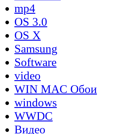
mp4
OS 3.0
OS X
Samsung
Software
video
WIN MAC Обои
windows
WWDC
Видео