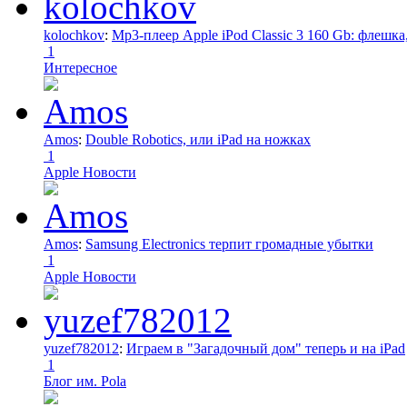
kolochkov
:
Mp3-плеер Apple iPod Classic 3 160 Gb: флеш
1
Интересное
Amos
:
Double Robotics, или iPad на ножках
1
Apple Новости
Amos
:
Samsung Electronics терпит громадные убытки
1
Apple Новости
yuzef782012
:
Играем в "Загадочный дом" теперь и на iPad
1
Блог им. Pola