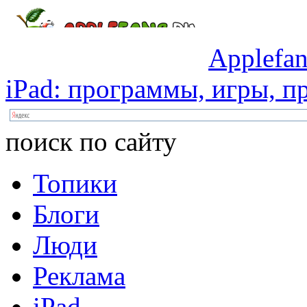
Applefan
iPad:
программы,
игры,
пр
поиск по сайту
Топики
Блоги
Люди
Реклама
iPad