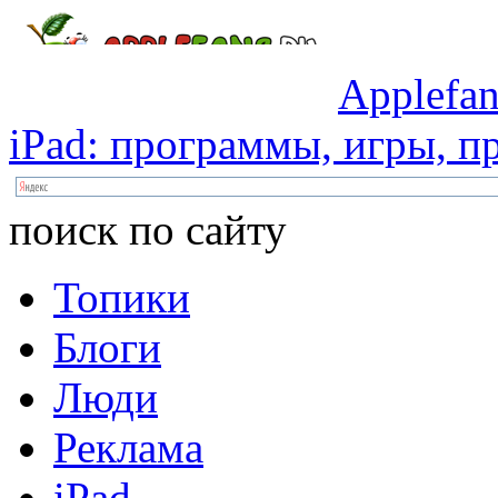
Applefan
iPad:
программы,
игры,
пр
поиск по сайту
Топики
Блоги
Люди
Реклама
iPad