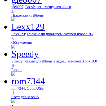
gleb007
:
BossPaper – менеджер обоев
6
Приложения iPhone
Lexx129
:
Глюки с индикатором батареи iPhone 3G
6
Обсуждения
Speedy
:
Чехлы для iPhone в виде... консоли Xbox 360
8
Разное
rom7344
:
OptimUSB
1
Софт для MacOS