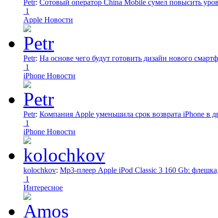
Petr
:
Сотовый оператор China Mobile сумел повысить уро
1
Apple Новости
Petr
:
На основе чего будут готовить дизайн нового смартф
1
iPhone Новости
Petr
:
Компания Apple уменьшила срок возврата iPhone в дв
1
iPhone Новости
kolochkov
:
Mp3-плеер Apple iPod Classic 3 160 Gb: флеш
1
Интересное