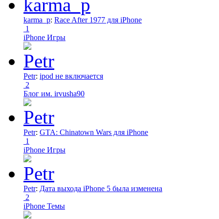
karma_p
:
Race After 1977 для iPhone
1
iPhone Игры
Petr
:
ipod не включается
2
Блог им. irvusha90
Petr
:
GTA: Chinatown Wars для iPhone
1
iPhone Игры
Petr
:
Дата выхода iPhone 5 была изменена
2
iPhone Темы