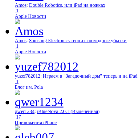
Amos
:
Double Robotics, или iPad на ножках
1
Apple Новости
Amos
:
Samsung Electronics терпит громадные убытки
1
Apple Новости
yuzef782012
:
Играем в "Загадочный дом" теперь и на iPad
1
Блог им. Pola
qwer1234
:
iBlueNova 2.0.1 (Вылеченная)
17
Приложения iPhone