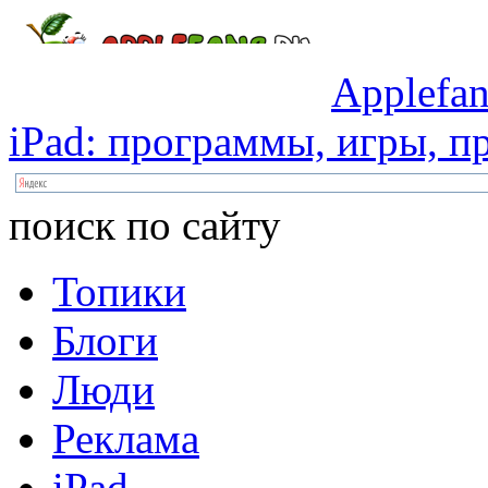
Applefan
iPad:
программы,
игры,
пр
поиск по сайту
Топики
Блоги
Люди
Реклама
iPad