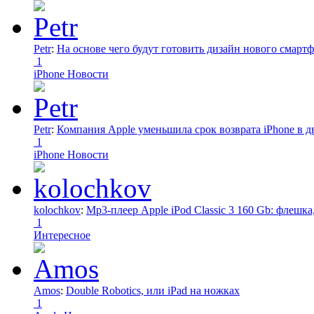
Petr
:
На основе чего будут готовить дизайн нового смартф
1
iPhone Новости
Petr
:
Компания Apple уменьшила срок возврата iPhone в дв
1
iPhone Новости
kolochkov
:
Mp3-плеер Apple iPod Classic 3 160 Gb: флеш
1
Интересное
Amos
:
Double Robotics, или iPad на ножках
1