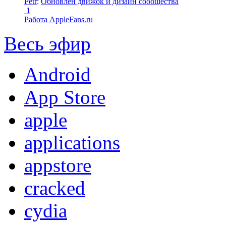
Petr
:
Обновлен движок и дизайн сообщества
1
Работа AppleFans.ru
Весь эфир
Android
App Store
apple
applications
appstore
cracked
cydia