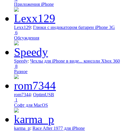
Приложения iPhone
Lexx129
:
Глюки с индикатором батареи iPhone 3G
6
Обсуждения
Speedy
:
Чехлы для iPhone в виде... консоли Xbox 360
8
Разное
rom7344
:
OptimUSB
1
Софт для MacOS
karma_p
:
Race After 1977 для iPhone