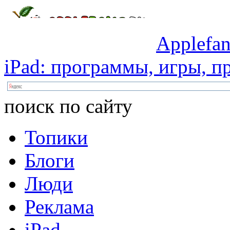
Applefan
iPad:
программы,
игры,
пр
поиск по сайту
Топики
Блоги
Люди
Реклама
iPad