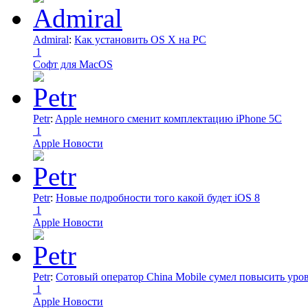
Admiral
:
Как установить OS X на PC
1
Софт для MacOS
Petr
:
Apple немного сменит комплектацию iPhone 5C
1
Apple Новости
Petr
:
Новые подробности того какой будет iOS 8
1
Apple Новости
Petr
:
Сотовый оператор China Mobile сумел повысить уро
1
Apple Новости