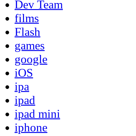
Dev Team
films
Flash
games
google
iOS
ipa
ipad
ipad mini
iphone