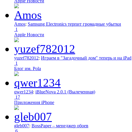
Apple Новости
Amos
:
Samsung Electronics терпит громадные убытки
1
Apple Новости
yuzef782012
:
Играем в "Загадочный дом" теперь и на iPad
1
Блог им. Pola
qwer1234
:
iBlueNova 2.0.1 (Вылеченная)
17
Приложения iPhone
gleb007
:
BossPaper – менеджер обоев
6