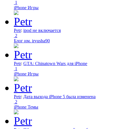
1
iPhone Игры
Petr
:
ipod не включается
2
Блог им. irvusha90
Petr
:
GTA: Chinatown Wars для iPhone
1
iPhone Игры
Petr
:
Дата выхода iPhone 5 была изменена
2
iPhone Темы