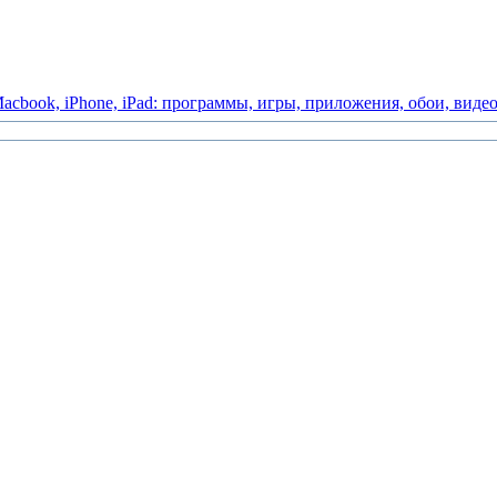
acbook,
iPhone,
iPad:
программы,
игры,
приложения,
обои,
виде