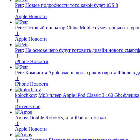
Petr
:
Новые подробности того какой будет iOS 8
1
Apple Новости
Petr
:
Сотовый оператор China Mobile сумел повысить уро
1
Apple Новости
Petr
:
На основе чего будут готовить дизайн нового смартф
1
iPhone Новости
Petr
:
Компания Apple уменьшила срок возврата iPhone в дв
1
iPhone Новости
kolochkov
:
Mp3-плеер Apple iPod Classic 3 160 Gb: флеш
1
Интересное
Amos
:
Double Robotics, или iPad на ножках
1
Apple Новости