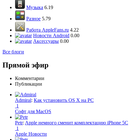
Музыка
6.19
Разное
5.79
Работа AppleFans.ru
4.22
Новости Android
0.00
Аксессуары
0.00
Все блоги
Прямой эфир
Комментарии
Публикации
Admiral
:
Как установить OS X на PC
1
Софт для MacOS
Petr
:
Apple немного сменит комплектацию iPhone 5C
1
Apple Новости