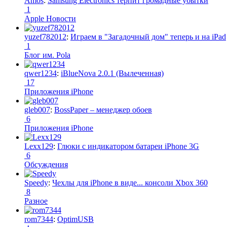
Amos
:
Samsung Electronics терпит громадные убытки
1
Apple Новости
yuzef782012
:
Играем в "Загадочный дом" теперь и на iPad
1
Блог им. Pola
qwer1234
:
iBlueNova 2.0.1 (Вылеченная)
17
Приложения iPhone
gleb007
:
BossPaper – менеджер обоев
6
Приложения iPhone
Lexx129
:
Глюки с индикатором батареи iPhone 3G
6
Обсуждения
Speedy
:
Чехлы для iPhone в виде... консоли Xbox 360
8
Разное
rom7344
:
OptimUSB