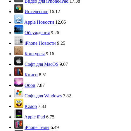
Видео для iPhone/iPad
17.38
Интересное
16.12
Apple Новости
12.66
Обсуждения
9.26
iPhone Новости
9.25
Конкурсы
9.16
Софт для MacOS
9.07
Книги
8.51
Обои
7.87
Софт для Windows
7.82
Юмор
7.33
Apple iPad
6.75
iPhone Темы
6.49