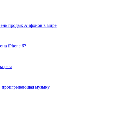
вень продаж Айфонов в мире
она iPhone 6?
а раза
ка, проигрывающая музыку