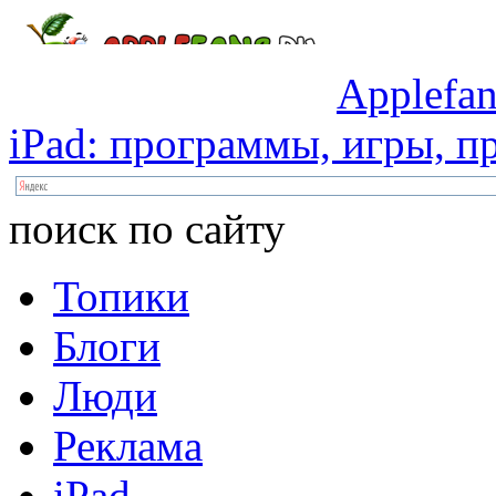
Applefan
iPad:
программы,
игры,
пр
поиск по сайту
Топики
Блоги
Люди
Реклама
iPad