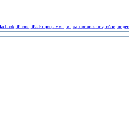
acbook,
iPhone,
iPad:
программы,
игры,
приложения,
обои,
виде