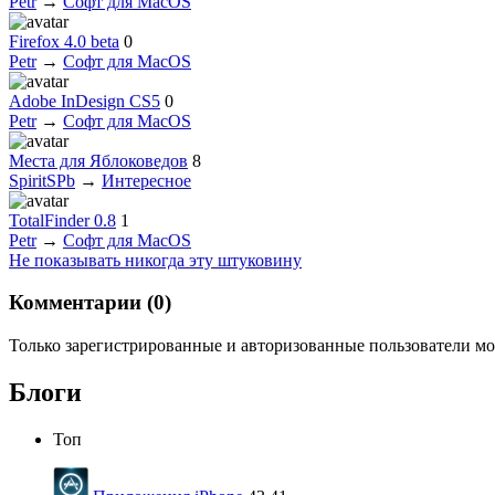
Petr
→
Софт для MacOS
Firefox 4.0 beta
0
Petr
→
Софт для MacOS
Adobe InDesign CS5
0
Petr
→
Софт для MacOS
Места для Яблоковедов
8
SpiritSPb
→
Интересное
TotalFinder 0.8
1
Petr
→
Софт для MacOS
Не показывать никогда эту штуковину
Комментарии (
0
)
Только зарегистрированные и авторизованные пользователи мо
Блоги
Топ