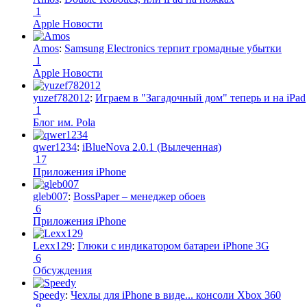
1
Apple Новости
Amos
:
Samsung Electronics терпит громадные убытки
1
Apple Новости
yuzef782012
:
Играем в "Загадочный дом" теперь и на iPad
1
Блог им. Pola
qwer1234
:
iBlueNova 2.0.1 (Вылеченная)
17
Приложения iPhone
gleb007
:
BossPaper – менеджер обоев
6
Приложения iPhone
Lexx129
:
Глюки с индикатором батареи iPhone 3G
6
Обсуждения
Speedy
:
Чехлы для iPhone в виде... консоли Xbox 360