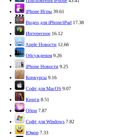
Приложения iPhone
43.41
iPhone Игры
39.61
Видео для iPhone/iPad
17.38
Интересное
16.12
Apple Новости
12.66
Обсуждения
9.26
iPhone Новости
9.25
Конкурсы
9.16
Софт для MacOS
9.07
Книги
8.51
Обои
7.87
Софт для Windows
7.82
Юмор
7.33