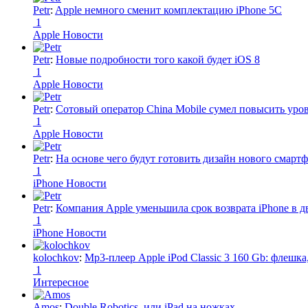
Petr
:
Apple немного сменит комплектацию iPhone 5C
1
Apple Новости
Petr
:
Новые подробности того какой будет iOS 8
1
Apple Новости
Petr
:
Сотовый оператор China Mobile сумел повысить уро
1
Apple Новости
Petr
:
На основе чего будут готовить дизайн нового смартф
1
iPhone Новости
Petr
:
Компания Apple уменьшила срок возврата iPhone в дв
1
iPhone Новости
kolochkov
:
Mp3-плеер Apple iPod Classic 3 160 Gb: флеш
1
Интересное
Amos
:
Double Robotics, или iPad на ножках