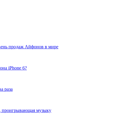
вень продаж Айфонов в мире
она iPhone 6?
а раза
ка, проигрывающая музыку