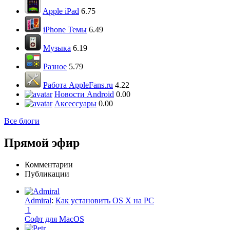
Apple iPad
6.75
iPhone Темы
6.49
Музыка
6.19
Разное
5.79
Работа AppleFans.ru
4.22
Новости Android
0.00
Аксессуары
0.00
Все блоги
Прямой эфир
Комментарии
Публикации
Admiral
:
Как установить OS X на PC
1
Софт для MacOS