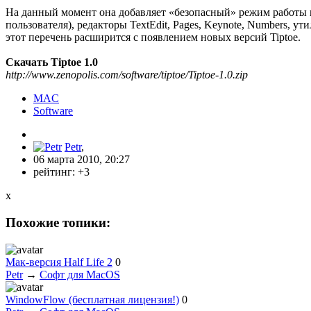
На данный момент она добавляет «безопасный» режим работы в 1
пользователя), редакторы TextEdit, Pages, Keynote, Numbers, ут
этот перечень расширится с появлением новых версий Tiptoe.
Скачать Tiptoe 1.0
http://www.zenopolis.com/software/tiptoe/Tiptoe-1.0.zip
MAC
Software
Petr
,
06 марта 2010, 20:27
рейтинг:
+3
x
Похожие топики:
Мак-версия Half Life 2
0
Petr
→
Софт для MacOS
WindowFlow (бесплатная лицензия!)
0