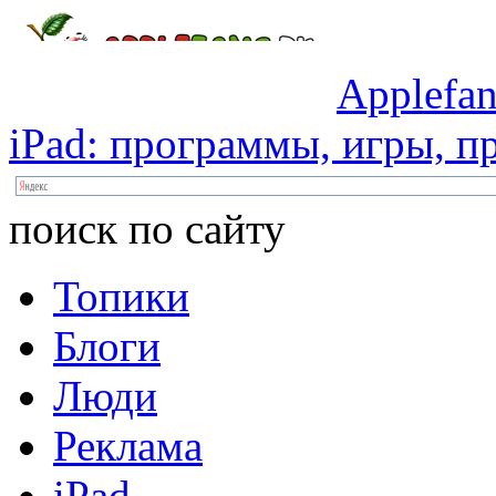
Applefan
iPad:
программы,
игры,
пр
поиск по сайту
Топики
Блоги
Люди
Реклама
iPad