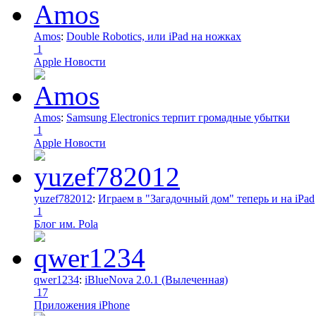
Amos
:
Double Robotics, или iPad на ножках
1
Apple Новости
Amos
:
Samsung Electronics терпит громадные убытки
1
Apple Новости
yuzef782012
:
Играем в "Загадочный дом" теперь и на iPad
1
Блог им. Pola
qwer1234
:
iBlueNova 2.0.1 (Вылеченная)
17
Приложения iPhone