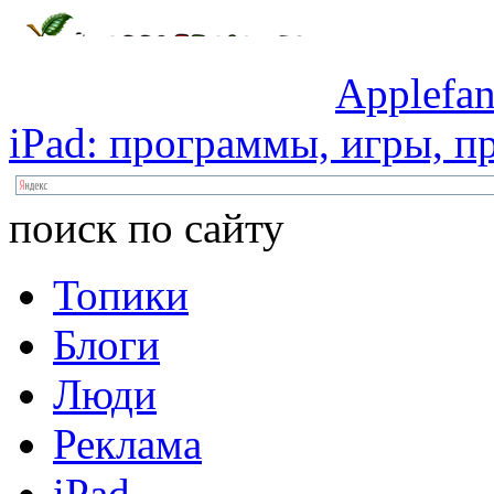
Applefan
iPad:
программы,
игры,
пр
поиск по сайту
Топики
Блоги
Люди
Реклама
iPad