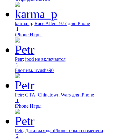
karma_p
:
Race After 1977 для iPhone
1
iPhone Игры
Petr
:
ipod не включается
2
Блог им. irvusha90
Petr
:
GTA: Chinatown Wars для iPhone
1
iPhone Игры
Petr
:
Дата выхода iPhone 5 была изменена
2