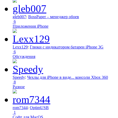
gleb007
:
BossPaper – менеджер обоев
6
Приложения iPhone
Lexx129
:
Глюки с индикатором батареи iPhone 3G
6
Обсуждения
Speedy
:
Чехлы для iPhone в виде... консоли Xbox 360
8
Разное
rom7344
:
OptimUSB
1
Софт для MacOS