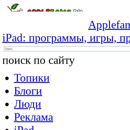
Applefan
iPad:
программы,
игры,
пр
поиск по сайту
Топики
Блоги
Люди
Реклама
iPad