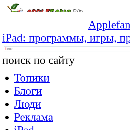
Applefan
iPad:
программы,
игры,
пр
поиск по сайту
Топики
Блоги
Люди
Реклама
iPad