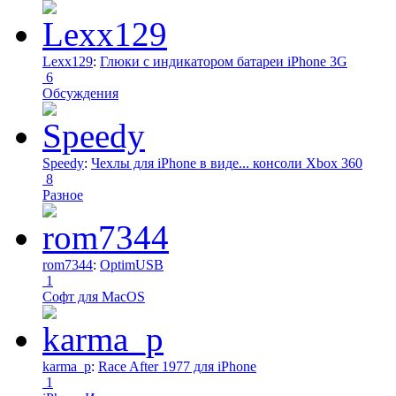
Lexx129
:
Глюки с индикатором батареи iPhone 3G
6
Обсуждения
Speedy
:
Чехлы для iPhone в виде... консоли Xbox 360
8
Разное
rom7344
:
OptimUSB
1
Софт для MacOS
karma_p
:
Race After 1977 для iPhone
1