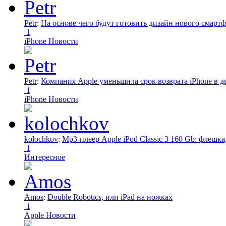
Petr
:
На основе чего будут готовить дизайн нового смартф
1
iPhone Новости
Petr
:
Компания Apple уменьшила срок возврата iPhone в дв
1
iPhone Новости
kolochkov
:
Mp3-плеер Apple iPod Classic 3 160 Gb: флеш
1
Интересное
Amos
:
Double Robotics, или iPad на ножках
1
Apple Новости