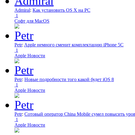
Admiral
:
Как установить OS X на PC
1
Софт для MacOS
Petr
:
Apple немного сменит комплектацию iPhone 5C
1
Apple Новости
Petr
:
Новые подробности того какой будет iOS 8
1
Apple Новости
Petr
:
Сотовый оператор China Mobile сумел повысить уро
1
Apple Новости