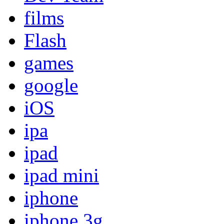
films
Flash
games
google
iOS
ipa
ipad
ipad mini
iphone
iphone 3g