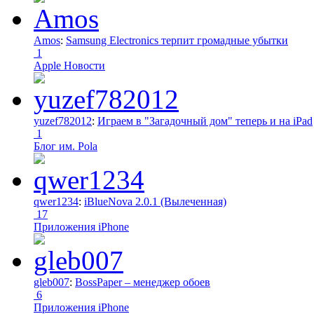
Amos
:
Samsung Electronics терпит громадные убытки
1
Apple Новости
yuzef782012
:
Играем в "Загадочный дом" теперь и на iPad
1
Блог им. Pola
qwer1234
:
iBlueNova 2.0.1 (Вылеченная)
17
Приложения iPhone
gleb007
:
BossPaper – менеджер обоев
6
Приложения iPhone