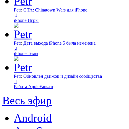
Petr
:
GTA: Chinatown Wars для iPhone
1
iPhone Игры
Petr
:
Дата выхода iPhone 5 была изменена
2
iPhone Темы
Petr
:
Обновлен движок и дизайн сообщества
1
Работа AppleFans.ru
Весь эфир
Android