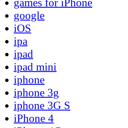
games for iPhone
google
iOS
ipa
ipad
ipad mini
iphone
iphone 3g
iphone 3G S
iPhone 4