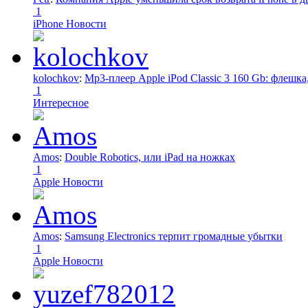
1
iPhone Новости
kolochkov
:
Mp3-плеер Apple iPod Classic 3 160 Gb: флеш
1
Интересное
Amos
:
Double Robotics, или iPad на ножках
1
Apple Новости
Amos
:
Samsung Electronics терпит громадные убытки
1
Apple Новости