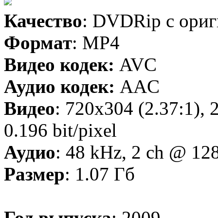
Качество
: DVDRip с ори
Формат
: MP4
Видео кодек:
AVC
Аудио кодек:
AAC
Видео
: 720x304 (2.37:1), 
0.196 bit/pixel
Аудио
: 48 kHz, 2 ch @ 1
Размер
: 1.07 Гб
Год выпуска
: 2009