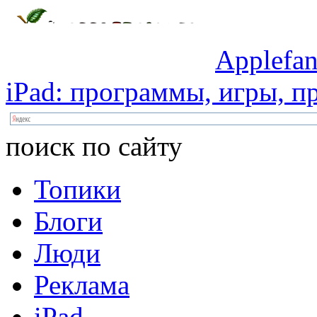
Applefan
iPad:
программы,
игры,
пр
поиск по сайту
Топики
Блоги
Люди
Реклама
iPad