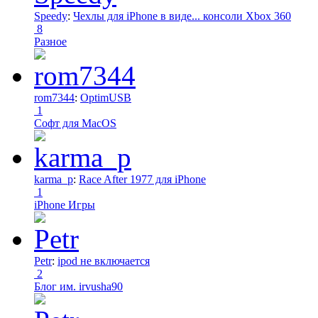
Speedy
:
Чехлы для iPhone в виде... консоли Xbox 360
8
Разное
rom7344
:
OptimUSB
1
Софт для MacOS
karma_p
:
Race After 1977 для iPhone
1
iPhone Игры
Petr
:
ipod не включается
2
Блог им. irvusha90