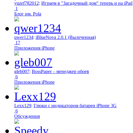
yuzef782012
:
Играем в "Загадочный дом" теперь и на iPad
1
Блог им. Pola
qwer1234
:
iBlueNova 2.0.1 (Вылеченная)
17
Приложения iPhone
gleb007
:
BossPaper – менеджер обоев
6
Приложения iPhone
Lexx129
:
Глюки с индикатором батареи iPhone 3G
6
Обсуждения