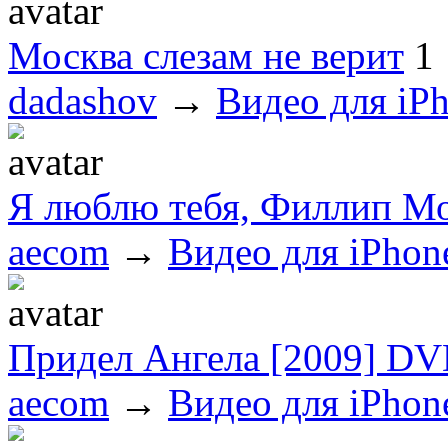
Москва слезам не верит
1
dadashov
→
Видео для iPh
Я люблю тебя, Филлип М
aecom
→
Видео для iPhon
Придел Ангела [2009] D
aecom
→
Видео для iPhon