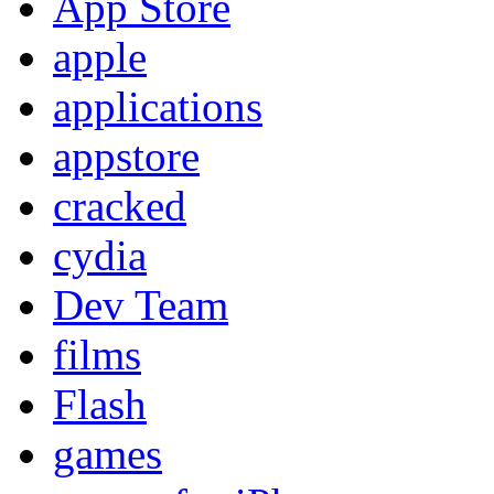
App Store
apple
applications
appstore
cracked
cydia
Dev Team
films
Flash
games