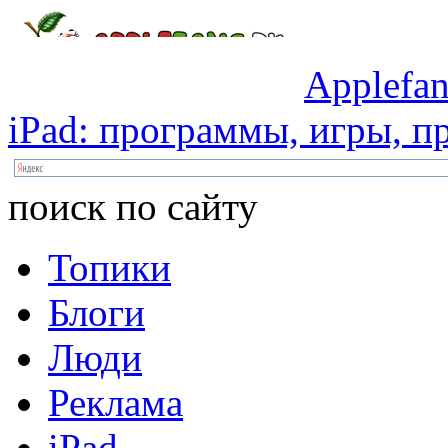
Applefan
iPad:
программы,
игры,
пр
поиск по сайту
Топики
Блоги
Люди
Реклама
iPad