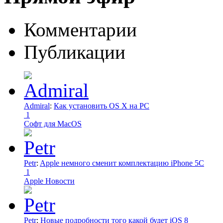
Комментарии
Публикации
Admiral
:
Как установить OS X на PC
1
Софт для MacOS
Petr
:
Apple немного сменит комплектацию iPhone 5C
1
Apple Новости
Petr
:
Новые подробности того какой будет iOS 8