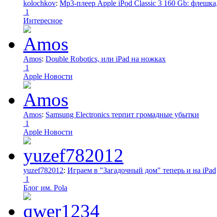
kolochkov
:
Mp3-плеер Apple iPod Classic 3 160 Gb: флеш
1
Интересное
Amos
:
Double Robotics, или iPad на ножках
1
Apple Новости
Amos
:
Samsung Electronics терпит громадные убытки
1
Apple Новости
yuzef782012
:
Играем в "Загадочный дом" теперь и на iPad
1
Блог им. Pola