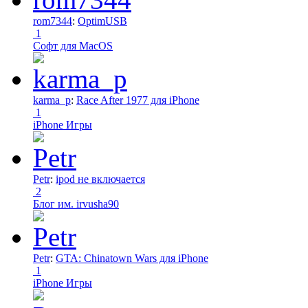
rom7344
:
OptimUSB
1
Софт для MacOS
karma_p
:
Race After 1977 для iPhone
1
iPhone Игры
Petr
:
ipod не включается
2
Блог им. irvusha90
Petr
:
GTA: Chinatown Wars для iPhone
1
iPhone Игры