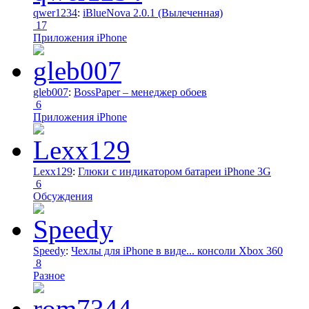
qwer1234
:
iBlueNova 2.0.1 (Вылеченная)
17
Приложения iPhone
gleb007
:
BossPaper – менеджер обоев
6
Приложения iPhone
Lexx129
:
Глюки с индикатором батареи iPhone 3G
6
Обсуждения
Speedy
:
Чехлы для iPhone в виде... консоли Xbox 360
8
Разное