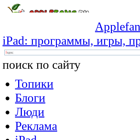
Applefan
iPad:
программы,
игры,
пр
поиск по сайту
Топики
Блоги
Люди
Реклама
iPad