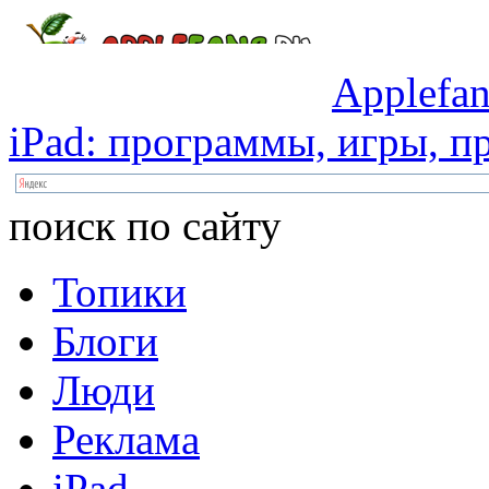
Applefan
iPad:
программы,
игры,
пр
поиск по сайту
Топики
Блоги
Люди
Реклама
iPad