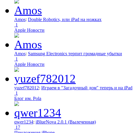
Amos
:
Double Robotics, или iPad на ножках
1
Apple Новости
Amos
:
Samsung Electronics терпит громадные убытки
1
Apple Новости
yuzef782012
:
Играем в "Загадочный дом" теперь и на iPad
1
Блог им. Pola
qwer1234
:
iBlueNova 2.0.1 (Вылеченная)
17
Приложения iPhone