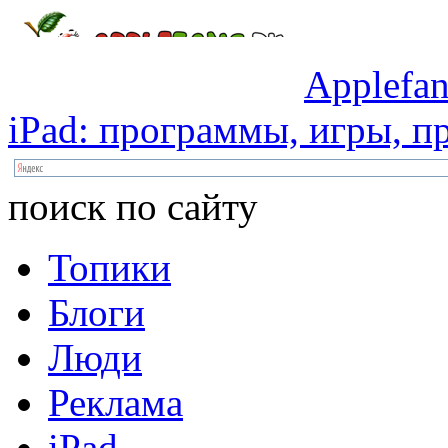
Applefan
iPad:
программы,
игры,
пр
поиск по сайту
Топики
Блоги
Люди
Реклама
iPad