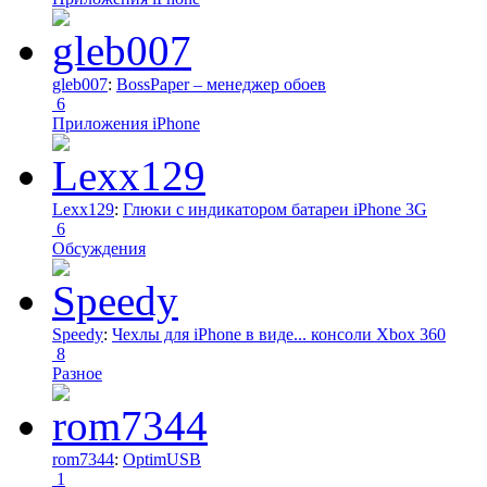
gleb007
:
BossPaper – менеджер обоев
6
Приложения iPhone
Lexx129
:
Глюки с индикатором батареи iPhone 3G
6
Обсуждения
Speedy
:
Чехлы для iPhone в виде... консоли Xbox 360
8
Разное
rom7344
:
OptimUSB
1