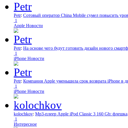
Petr
:
Сотовый оператор China Mobile сумел повысить уро
1
Apple Новости
Petr
:
На основе чего будут готовить дизайн нового смартф
1
iPhone Новости
Petr
:
Компания Apple уменьшила срок возврата iPhone в дв
1
iPhone Новости
kolochkov
:
Mp3-плеер Apple iPod Classic 3 160 Gb: флеш
1
Интересное