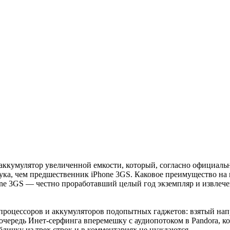
аккумулятор увеличенной емкости, который, согласно официаль
вука, чем предшественник iPhone 3GS. Каковое преимущество на
ne 3GS — честно проработавший целый год экземпляр и извлечен
процессоров и аккумуляторов подопытных гаджетов: взятый напро
 очередь Инет-серфинга вперемешку с аудиопотоком в Pandora, 
личку из трех строк и в комментариях не нуждаются.