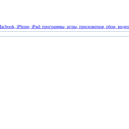
acbook,
iPhone,
iPad:
программы,
игры,
приложения,
обои,
виде