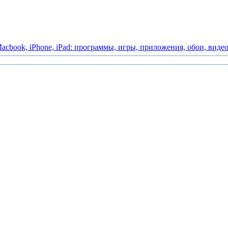
acbook,
iPhone,
iPad:
программы,
игры,
приложения,
обои,
виде