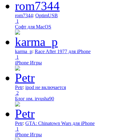
rom7344
:
OptimUSB
1
Софт для MacOS
karma_p
:
Race After 1977 для iPhone
1
iPhone Игры
Petr
:
ipod не включается
2
Блог им. irvusha90
Petr
:
GTA: Chinatown Wars для iPhone
1
iPhone Игры