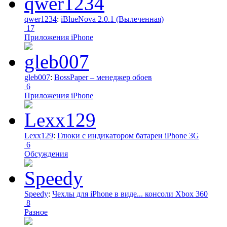
qwer1234
:
iBlueNova 2.0.1 (Вылеченная)
17
Приложения iPhone
gleb007
:
BossPaper – менеджер обоев
6
Приложения iPhone
Lexx129
:
Глюки с индикатором батареи iPhone 3G
6
Обсуждения
Speedy
:
Чехлы для iPhone в виде... консоли Xbox 360
8
Разное