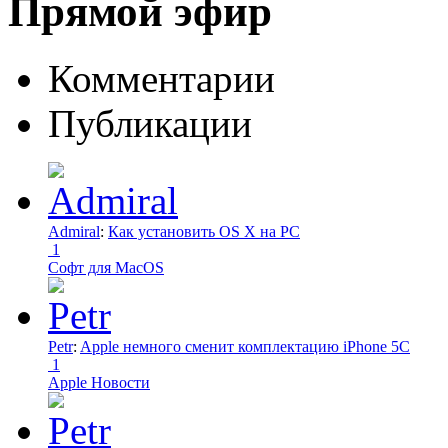
Прямой эфир
Комментарии
Публикации
Admiral
:
Как установить OS X на PC
1
Софт для MacOS
Petr
:
Apple немного сменит комплектацию iPhone 5C
1
Apple Новости