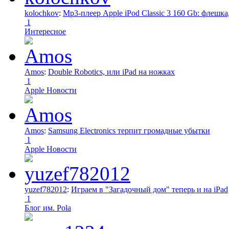
kolochkov
:
Mp3-плеер Apple iPod Classic 3 160 Gb: флеш
1
Интересное
Amos
:
Double Robotics, или iPad на ножках
1
Apple Новости
Amos
:
Samsung Electronics терпит громадные убытки
1
Apple Новости
yuzef782012
:
Играем в "Загадочный дом" теперь и на iPad
1
Блог им. Pola