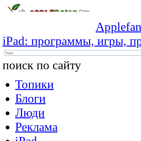
Applefan
iPad:
программы,
игры,
пр
поиск по сайту
Топики
Блоги
Люди
Реклама
iPad