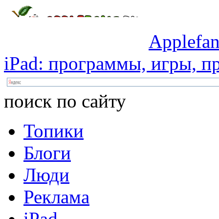
Applefan
iPad:
программы,
игры,
пр
поиск по сайту
Топики
Блоги
Люди
Реклама
iPad