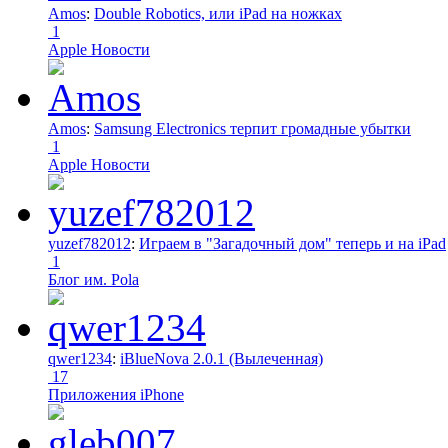
Amos
:
Double Robotics, или iPad на ножках
1
Apple Новости
Amos
:
Samsung Electronics терпит громадные убытки
1
Apple Новости
yuzef782012
:
Играем в "Загадочный дом" теперь и на iPad
1
Блог им. Pola
qwer1234
:
iBlueNova 2.0.1 (Вылеченная)
17
Приложения iPhone