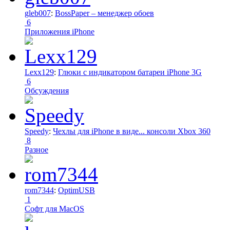
gleb007
:
BossPaper – менеджер обоев
6
Приложения iPhone
Lexx129
:
Глюки с индикатором батареи iPhone 3G
6
Обсуждения
Speedy
:
Чехлы для iPhone в виде... консоли Xbox 360
8
Разное
rom7344
:
OptimUSB
1
Софт для MacOS