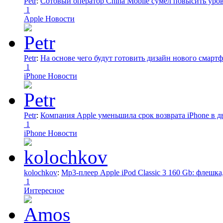
Petr
:
Сотовый оператор China Mobile сумел повысить уро
1
Apple Новости
Petr
:
На основе чего будут готовить дизайн нового смартф
1
iPhone Новости
Petr
:
Компания Apple уменьшила срок возврата iPhone в дв
1
iPhone Новости
kolochkov
:
Mp3-плеер Apple iPod Classic 3 160 Gb: флеш
1
Интересное