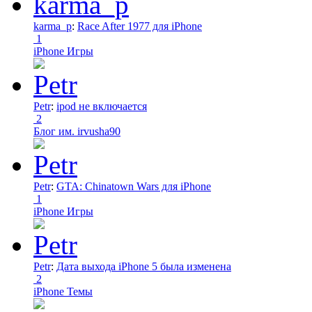
karma_p
:
Race After 1977 для iPhone
1
iPhone Игры
Petr
:
ipod не включается
2
Блог им. irvusha90
Petr
:
GTA: Chinatown Wars для iPhone
1
iPhone Игры
Petr
:
Дата выхода iPhone 5 была изменена
2
iPhone Темы