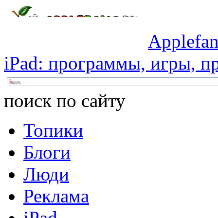
Applefan
iPad:
программы,
игры,
пр
поиск по сайту
Топики
Блоги
Люди
Реклама
iPad