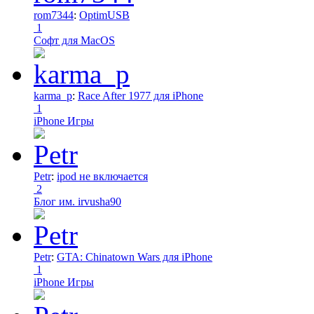
rom7344
:
OptimUSB
1
Софт для MacOS
karma_p
:
Race After 1977 для iPhone
1
iPhone Игры
Petr
:
ipod не включается
2
Блог им. irvusha90
Petr
:
GTA: Chinatown Wars для iPhone
1
iPhone Игры