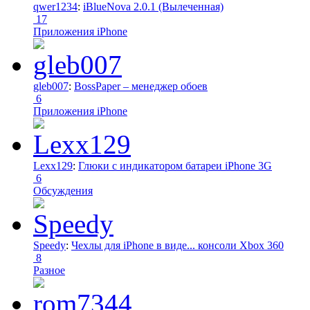
qwer1234
:
iBlueNova 2.0.1 (Вылеченная)
17
Приложения iPhone
gleb007
:
BossPaper – менеджер обоев
6
Приложения iPhone
Lexx129
:
Глюки с индикатором батареи iPhone 3G
6
Обсуждения
Speedy
:
Чехлы для iPhone в виде... консоли Xbox 360
8
Разное