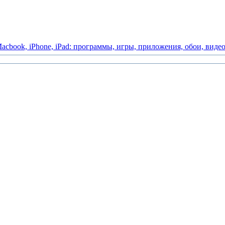
acbook,
iPhone,
iPad:
программы,
игры,
приложения,
обои,
виде