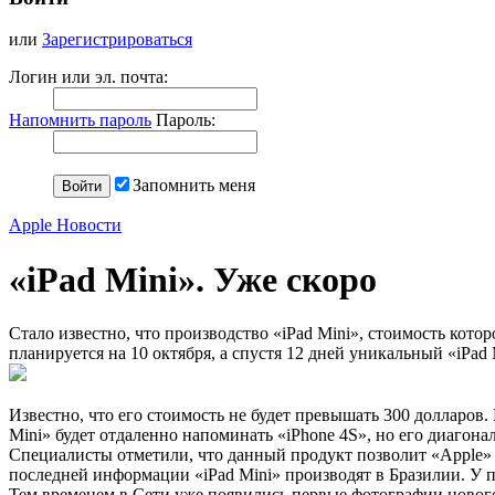
или
Зарегистрироваться
Логин или эл. почта:
Напомнить пароль
Пароль:
Запомнить меня
Apple Новости
«iPad Мini». Уже скоро
Стало известно, что производство «iPad Мini», стоимость кото
планируется на 10 октября, а спустя 12 дней уникальный «iPad 
Известно, что его стоимость не будет превышать 300 долларов
Мini» будет отдаленно напоминать «iPhone 4S», но его диагона
Специалисты отметили, что данный продукт позволит «Apple»
последней информации «iPad Мini» производят в Бразилии. У п
Тем временем в Сети уже появились первые фотографии нового