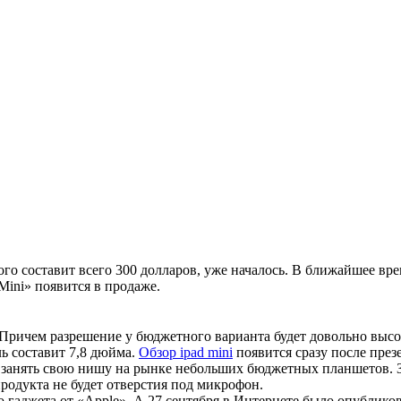
рого составит всего 300 долларов, уже началось. В ближайшее в
Мini» появится в продаже.
. Причем разрешение у бюджетного варианта будет довольно выс
ль составит 7,8 дюйма.
Обзор ipad mini
появится сразу после през
 занять свою нишу на рынке небольших бюджетных планшетов. З
родукта не будет отверстия под микрофон.
 гаджета от «Apple». А 27 сентября в Интернете было опублико