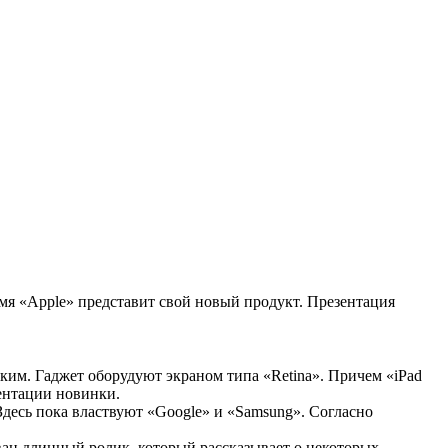
ремя «Apple» представит свой новый продукт. Презентация
оким. Гаджет оборудуют экраном типа «Retina». Причем «iPad
ентации новинки.
десь пока властвуют «Google» и «Samsung». Согласно
ван длинный ролик, который рассказывает о некоторых