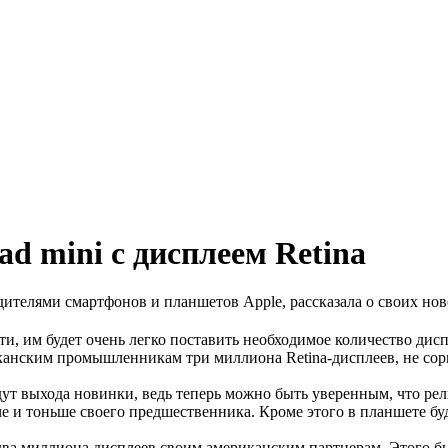
ad mini с дисплеем Retina
дителями смартфонов и планшетов Apple, рассказала о своих нов
и, им будет очень легко поставить необходимое количество дисп
иканским промышленникам три миллиона Retina-дисплеев, не сор
дут выхода новинки, ведь теперь можно быть уверенным, что ре
че и тоньше своего предшественника. Кроме этого в планшете бу
ва миллиона дисплеев своим американским партнерам. Этого бы