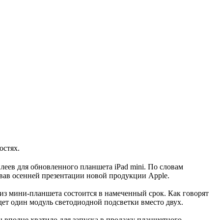
остях.
леев для обновленного планшета iPad mini. По словам
вав осенней презентации новой продукции Apple.
лиз мини-планшета состоится в намеченный срок. Как говорят
дет один модуль светодиодной подсветки вместо двух.
 вполне хватило для запуска в продажу планшетного