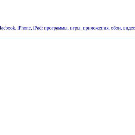
acbook,
iPhone,
iPad:
программы,
игры,
приложения,
обои,
виде