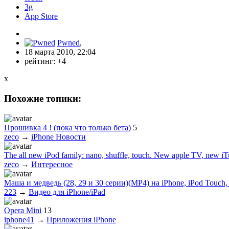
3g
App Store
Pwned
,
18 марта 2010, 22:04
рейтинг:
+4
x
Похожие топики:
Прошивка 4 ! (пока что только бета)
5
zeco
→
iPhone Новости
The all new iPod family: nano, shuffle, touch. New apple TV, new iT
zeco
→
Интересное
Маша и медведь (28, 29 и 30 серии)(МР4) на iPhone, iPod Touch, i
223
→
Видео для iPhone/iPad
Opera Mini
13
iphone41
→
Приложения iPhone