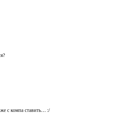
ся?
 же с компа ставить… :/