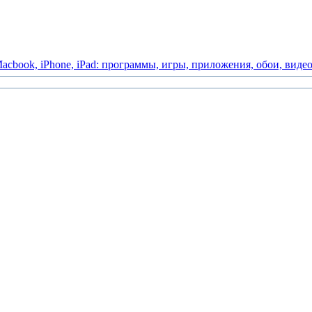
acbook,
iPhone,
iPad:
программы,
игры,
приложения,
обои,
виде