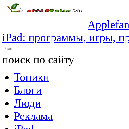
Applefan
iPad:
программы,
игры,
пр
поиск по сайту
Топики
Блоги
Люди
Реклама
iPad