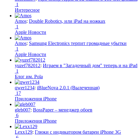
1
Интересное
Amos
:
Double Robotics, или iPad на ножках
1
Apple Новости
Amos
:
Samsung Electronics терпит громадные убытки
1
Apple Новости
yuzef782012
:
Играем в "Загадочный дом" теперь и на iPad
1
Блог им. Pola
qwer1234
:
iBlueNova 2.0.1 (Вылеченная)
17
Приложения iPhone
gleb007
:
BossPaper – менеджер обоев
6
Приложения iPhone
Lexx129
:
Глюки с индикатором батареи iPhone 3G
6