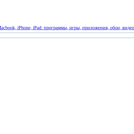
acbook,
iPhone,
iPad:
программы,
игры,
приложения,
обои,
виде