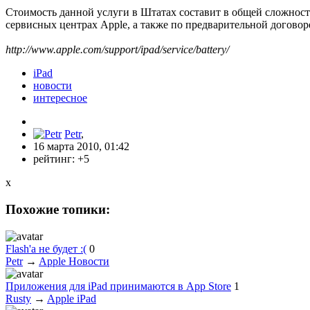
Стоимость данной услуги в Штатах составит в общей сложности
сервисных центрах Apple, а также по предварительной догово
http://www.apple.com/support/ipad/service/battery/
iPad
новости
интересное
Petr
,
16 марта 2010, 01:42
рейтинг:
+5
x
Похожие топики:
Flash'а не будет :(
0
Petr
→
Apple Новости
Приложения для iPad принимаются в App Store
1
Rusty
→
Apple iPad