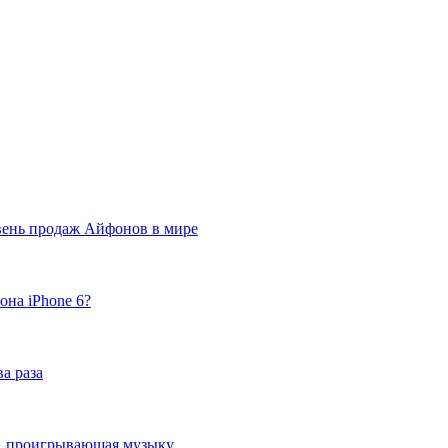
вень продаж Айфонов в мире
она iPhone 6?
а раза
ка, проигрывающая музыку