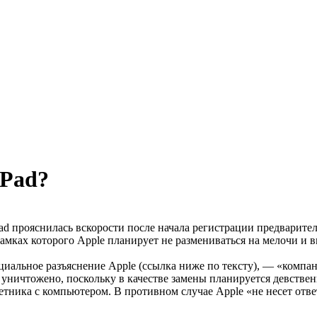
iPad?
d прояснилась вскорости после начала регистрации предваритель
мках которого Apple планирует не размениваться на мелочи и в
циальное разъяснение Apple (ссылка ниже по тексту), — «компа
ничтожено, поскольку в качестве замены планируется девственн
тника с компьютером. В противном случае Apple «не несет отве