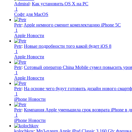
Admiral
:
Как установить OS X на PC
1
Софт для MacOS
Petr
:
Apple немного сменит комплектацию iPhone 5C
1
Apple Новости
Petr
:
Новые подробности того какой будет iOS 8
1
Apple Новости
Petr
:
Сотовый оператор China Mobile сумел повысить уро
1
Apple Новости
Petr
:
На основе чего будут готовить дизайн нового смартф
1
iPhone Новости
Petr
:
Компания Apple уменьшила срок возврата iPhone в дв
1
iPhone Новости
kolochkov
:
Mp3-плеер Apple iPod Classic 3 160 Gb: флеш