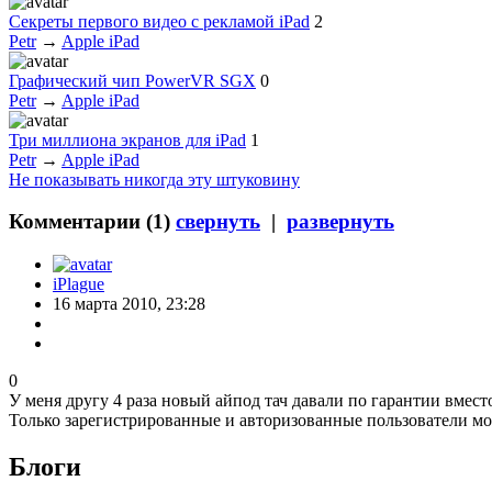
Секреты первого видео с рекламой iPad
2
Petr
→
Apple iPad
Графический чип PowerVR SGX
0
Petr
→
Apple iPad
Три миллиона экранов для iPad
1
Petr
→
Apple iPad
Не показывать никогда эту штуковину
Комментарии (
1
)
свернуть
|
развернуть
iPlague
16 марта 2010, 23:28
0
У меня другу 4 раза новый айпод тач давали по гарантии вмест
Только зарегистрированные и авторизованные пользователи мо
Блоги