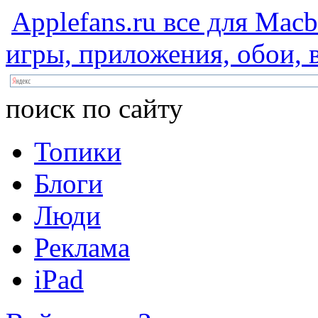
Applefans.ru
все
для
Macb
игры,
приложения,
обои,
в
поиск по сайту
Топики
Блоги
Люди
Реклама
iPad