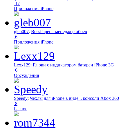
17
Приложения iPhone
gleb007
:
BossPaper – менеджер обоев
6
Приложения iPhone
Lexx129
:
Глюки с индикатором батареи iPhone 3G
6
Обсуждения
Speedy
:
Чехлы для iPhone в виде... консоли Xbox 360
8
Разное