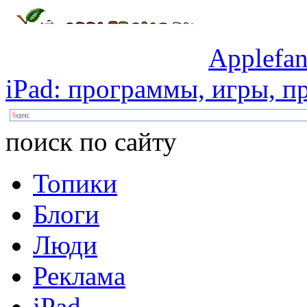
Applefan
iPad:
программы,
игры,
пр
поиск по сайту
Топики
Блоги
Люди
Реклама
iPad