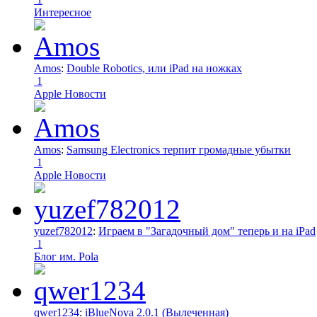
Интересное
Amos
:
Double Robotics, или iPad на ножках
1
Apple Новости
Amos
:
Samsung Electronics терпит громадные убытки
1
Apple Новости
yuzef782012
:
Играем в "Загадочный дом" теперь и на iPad
1
Блог им. Pola
qwer1234
:
iBlueNova 2.0.1 (Вылеченная)