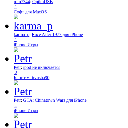
rom7344
:
OptimUSB
1
Софт для MacOS
karma_p
:
Race After 1977 для iPhone
1
iPhone Игры
Petr
:
ipod не включается
2
Блог им. irvusha90
Petr
:
GTA: Chinatown Wars для iPhone
1
iPhone Игры