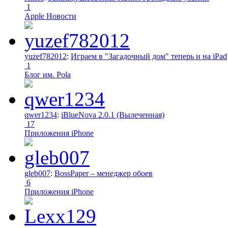
1
Apple Новости
yuzef782012
:
Играем в "Загадочный дом" теперь и на iPad
1
Блог им. Pola
qwer1234
:
iBlueNova 2.0.1 (Вылеченная)
17
Приложения iPhone
gleb007
:
BossPaper – менеджер обоев
6
Приложения iPhone