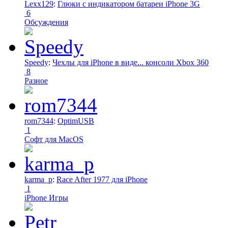
Lexx129
:
Глюки с индикатором батареи iPhone 3G
6
Обсуждения
Speedy
:
Чехлы для iPhone в виде... консоли Xbox 360
8
Разное
rom7344
:
OptimUSB
1
Софт для MacOS
karma_p
:
Race After 1977 для iPhone
1
iPhone Игры