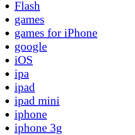
Flash
games
games for iPhone
google
iOS
ipa
ipad
ipad mini
iphone
iphone 3g