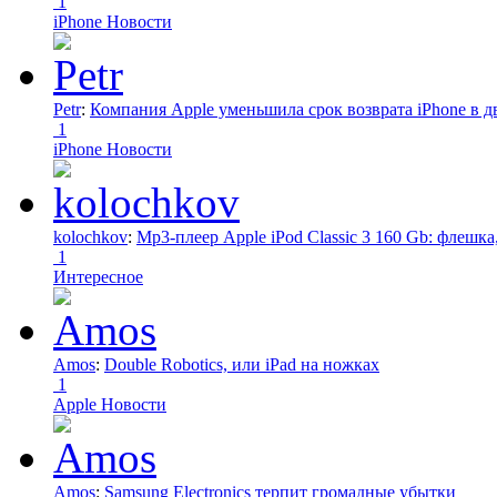
1
iPhone Новости
Petr
:
Компания Apple уменьшила срок возврата iPhone в дв
1
iPhone Новости
kolochkov
:
Mp3-плеер Apple iPod Classic 3 160 Gb: флеш
1
Интересное
Amos
:
Double Robotics, или iPad на ножках
1
Apple Новости
Amos
:
Samsung Electronics терпит громадные убытки