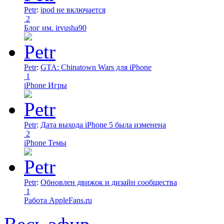
Petr
:
ipod не включается
2
Блог им. irvusha90
Petr
:
GTA: Chinatown Wars для iPhone
1
iPhone Игры
Petr
:
Дата выхода iPhone 5 была изменена
2
iPhone Темы
Petr
:
Обновлен движок и дизайн сообщества
1
Работа AppleFans.ru