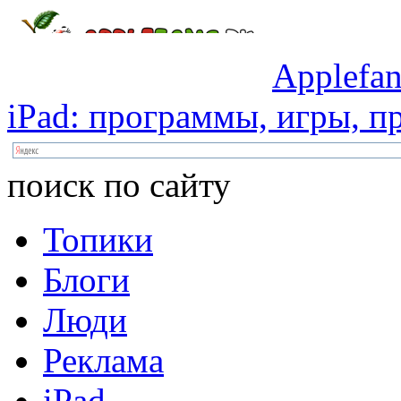
Applefan
iPad:
программы,
игры,
пр
поиск по сайту
Топики
Блоги
Люди
Реклама
iPad