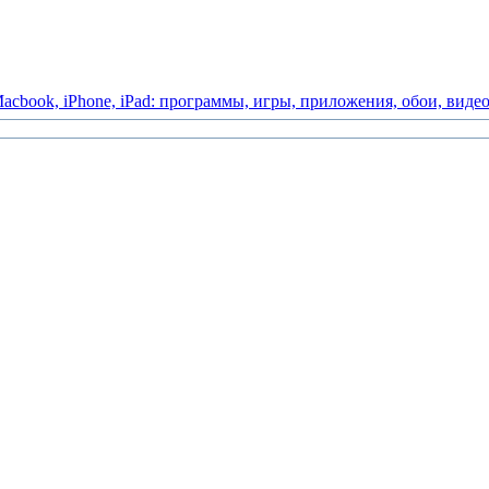
acbook,
iPhone,
iPad:
программы,
игры,
приложения,
обои,
виде