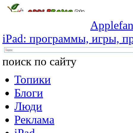
Applefan
iPad:
программы,
игры,
пр
поиск по сайту
Топики
Блоги
Люди
Реклама
iPad