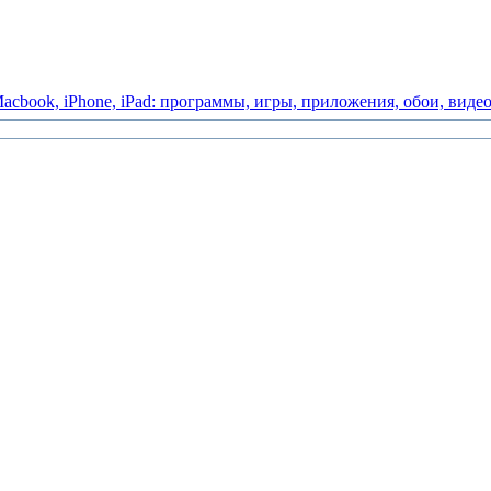
acbook,
iPhone,
iPad:
программы,
игры,
приложения,
обои,
виде