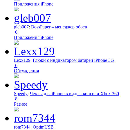
Приложения iPhone
gleb007
:
BossPaper – менеджер обоев
6
Приложения iPhone
Lexx129
:
Глюки с индикатором батареи iPhone 3G
6
Обсуждения
Speedy
:
Чехлы для iPhone в виде... консоли Xbox 360
8
Разное
rom7344
:
OptimUSB