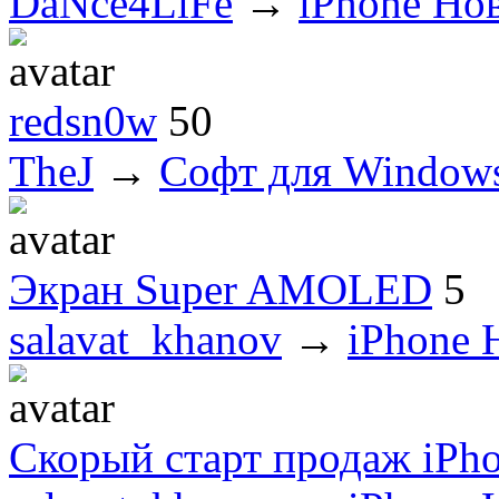
DaNce4LiFe
→
iPhone Но
redsn0w
50
TheJ
→
Софт для Window
Экран Super AMOLED
5
salavat_khanov
→
iPhone 
Скорый старт продаж iPh