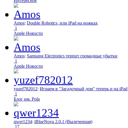
Интересное
Amos
:
Double Robotics, или iPad на ножках
1
Apple Новости
Amos
:
Samsung Electronics терпит громадные убытки
1
Apple Новости
yuzef782012
:
Играем в "Загадочный дом" теперь и на iPad
1
Блог им. Pola
qwer1234
:
iBlueNova 2.0.1 (Вылеченная)
17