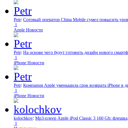
Petr
:
Сотовый оператор China Mobile сумел повысить уро
1
Apple Новости
Petr
:
На основе чего будут готовить дизайн нового смартф
1
iPhone Новости
Petr
:
Компания Apple уменьшила срок возврата iPhone в дв
1
iPhone Новости
kolochkov
:
Mp3-плеер Apple iPod Classic 3 160 Gb: флеш
1