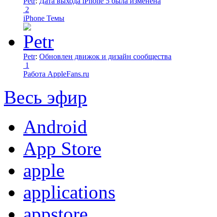
Petr
:
Дата выхода iPhone 5 была изменена
2
iPhone Темы
Petr
:
Обновлен движок и дизайн сообщества
1
Работа AppleFans.ru
Весь эфир
Android
App Store
apple
applications
appstore