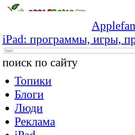
Applefan
iPad:
программы,
игры,
пр
поиск по сайту
Топики
Блоги
Люди
Реклама
iPad