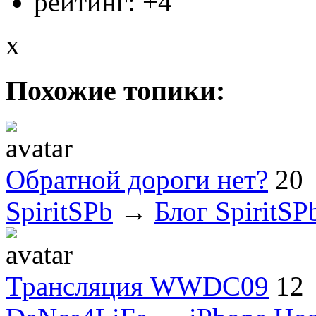
рейтинг:
+4
x
Похожие топики:
Обратной дороги нет?
20
SpiritSPb
→
Блог SpiritSP
Трансляция WWDC09
12