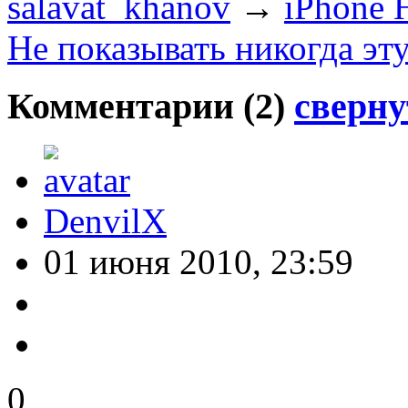
salavat_khanov
→
iPhone 
Не показывать никогда эт
Комментарии (
2
)
сверну
DenvilX
01 июня 2010, 23:59
0