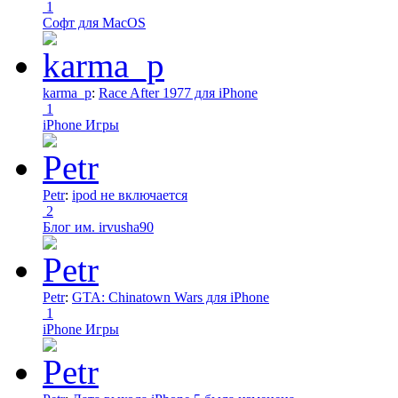
1
Софт для MacOS
karma_p
:
Race After 1977 для iPhone
1
iPhone Игры
Petr
:
ipod не включается
2
Блог им. irvusha90
Petr
:
GTA: Chinatown Wars для iPhone
1
iPhone Игры