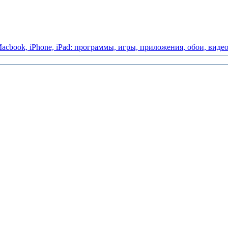
acbook,
iPhone,
iPad:
программы,
игры,
приложения,
обои,
виде