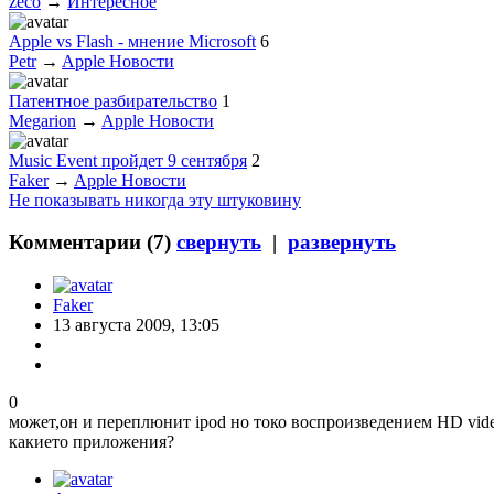
zeco
→
Интересное
Apple vs Flash - мнение Microsoft
6
Petr
→
Apple Новости
Патентное разбирательство
1
Megarion
→
Apple Новости
Music Event пройдет 9 сентября
2
Faker
→
Apple Новости
Не показывать никогда эту штуковину
Комментарии (
7
)
свернуть
|
развернуть
Faker
13 августа 2009, 13:05
0
может,он и переплюнит ipod но токо воспроизведением HD video
какието приложения?