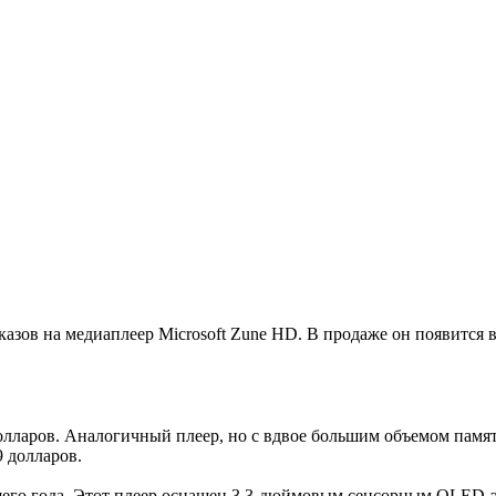
ов на медиаплеер Microsoft Zune HD. В продаже он появится во
олларов. Аналогичный плеер, но с вдвое большим объемом памят
 долларов.
ущего года. Этот плеер оснащен 3,3-дюймовым сенсорным OLED-