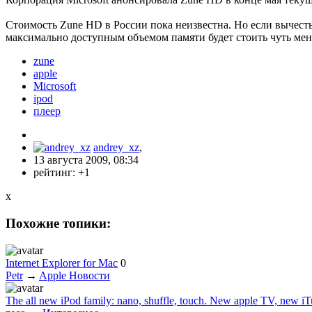
Стоимость Zune HD в России пока неизвестна. Но если вычесть 
максимально доступным объемом памяти будет стоить чуть мен
zune
apple
Microsoft
ipod
плеер
andrey_xz
,
13 августа 2009, 08:34
рейтинг:
+1
x
Похожие топики:
Internet Explorer for Mac
0
Petr
→
Apple Новости
The all new iPod family: nano, shuffle, touch. New apple TV, new iT