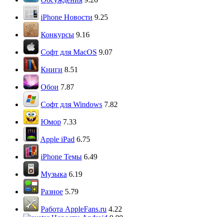
iPhone Новости
9.25
Конкурсы
9.16
Софт для MacOS
9.07
Книги
8.51
Обои
7.87
Софт для Windows
7.82
Юмор
7.33
Apple iPad
6.75
iPhone Темы
6.49
Музыка
6.19
Разное
5.79
Работа AppleFans.ru
4.22