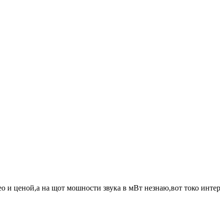
 и ценой,а на щот мошности звука в мВт незнаю,вот токо интере