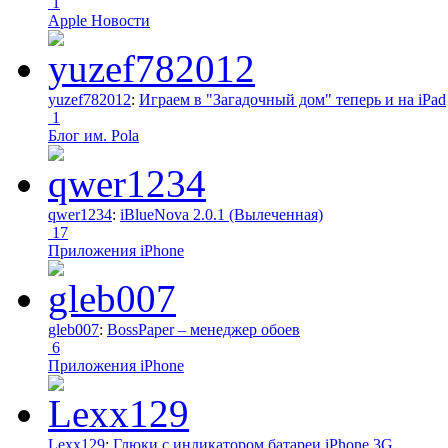
1
Apple Новости
yuzef782012
:
Играем в "Загадочный дом" теперь и на iPad
1
Блог им. Pola
qwer1234
:
iBlueNova 2.0.1 (Вылеченная)
17
Приложения iPhone
gleb007
:
BossPaper – менеджер обоев
6
Приложения iPhone
Lexx129
:
Глюки с индикатором батареи iPhone 3G