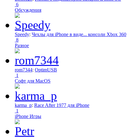
6
Обсуждения
Speedy
:
Чехлы для iPhone в виде... консоли Xbox 360
8
Разное
rom7344
:
OptimUSB
1
Софт для MacOS
karma_p
:
Race After 1977 для iPhone
1
iPhone Игры