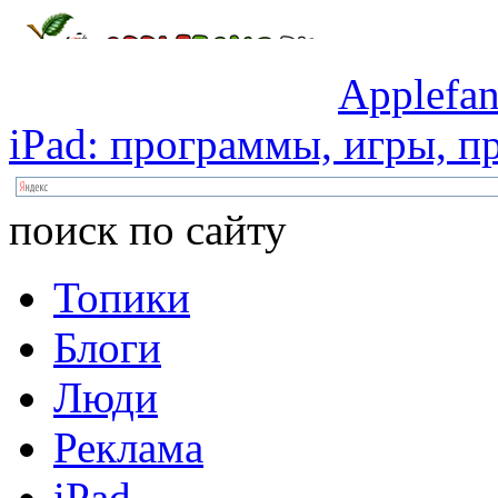
Applefan
iPad:
программы,
игры,
пр
поиск по сайту
Топики
Блоги
Люди
Реклама
iPad