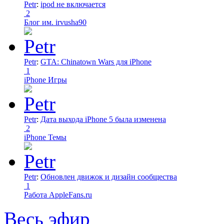
Petr
:
ipod не включается
2
Блог им. irvusha90
Petr
:
GTA: Chinatown Wars для iPhone
1
iPhone Игры
Petr
:
Дата выхода iPhone 5 была изменена
2
iPhone Темы
Petr
:
Обновлен движок и дизайн сообщества
1
Работа AppleFans.ru
Весь эфир