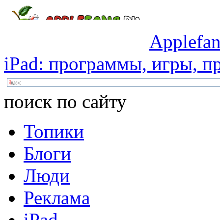
Applefan
iPad:
программы,
игры,
пр
поиск по сайту
Топики
Блоги
Люди
Реклама
iPad